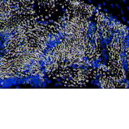
Loaded
:
77.11%