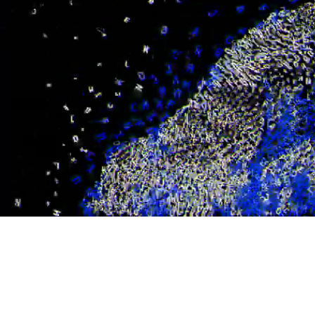
/
Mute