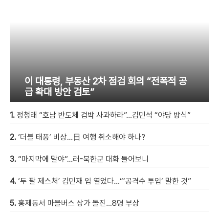
이 대통령, 부동산 2차 점검 회의 “전폭적 공
급 확대 방안 검토”
1.
정청래 “호남 반도체 겁박 사과하라”…김민석 “야당 방식”
2.
‘더블 태풍’ 비상…日 여행 취소해야 하나?
3.
“마지막에 말야”…러-북한군 대화 들어보니
4.
‘두 팔 제스처’ 김민재 입 열었다…“‘공격수 투입’ 말한 것”
5.
홍제동서 마을버스 상가 돌진…8명 부상