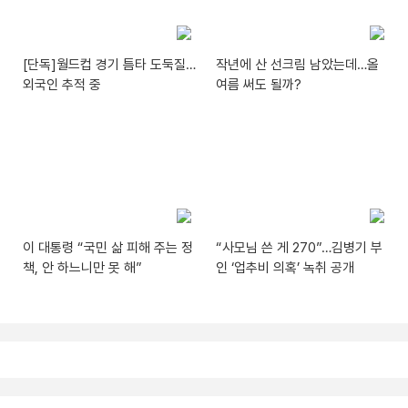
[단독]월드컵 경기 틈타 도둑질…
작년에 산 선크림 남았는데…올
외국인 추적 중
여름 써도 될까?
이 대통령 “국민 삶 피해 주는 정
“사모님 쓴 게 270”…김병기 부
책, 안 하느니만 못 해”
인 ‘업추비 의혹’ 녹취 공개