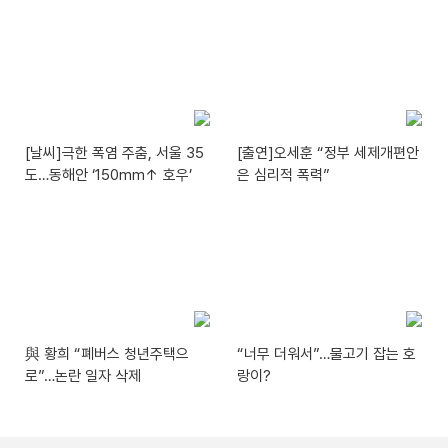
[날씨]극한 폭염 주춤, 서울 35
[출연]오세훈 “정부 세제개편안
도…동해안 ‘150mm↑ 호우’
은 심리적 폭력”
與 황희 “폐버스 청년주택으
“너무 더워서”…물고기 잡는 호
로”…논란 일자 삭제
랑이?