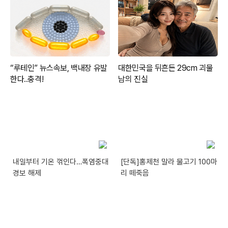
내일부터 기온 꺾인다…폭염중대
[단독]홍제천 말라 물고기 100마
경보 해제
리 떼죽음