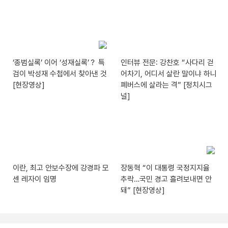
‘종범실록’ 이어 ‘성재실록’？ 특
인터뷰 전문: 강찬호 “사다리 걷
검이 박성재 수첩에서 찾아낸 것
어차기, 어디서 살란 말이냐 하니
[현장영상]
폐버스에 살라는 격” [정치시그
널]
이란, 최고 안보수장에 강경파 모
장동혁 “이 대통령 국정지지율
센 레자이 임명
추락…국민 경고 흘려보내면 안
돼” [현장영상]