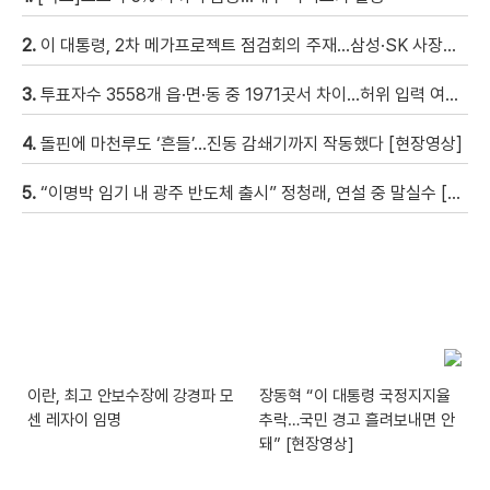
2.
이 대통령, 2차 메가프로젝트 점검회의 주재…삼성·SK 사장단 참석
3.
투표자수 3558개 읍·면·동 중 1971곳서 차이…허위 입력 여부 수사
4.
돌핀에 마천루도 ‘흔들’…진동 감쇄기까지 작동했다 [현장영상]
5.
“이명박 임기 내 광주 반도체 출시” 정청래, 연설 중 말실수 [현장영상]
이란, 최고 안보수장에 강경파 모
장동혁 “이 대통령 국정지지율
센 레자이 임명
추락…국민 경고 흘려보내면 안
돼” [현장영상]