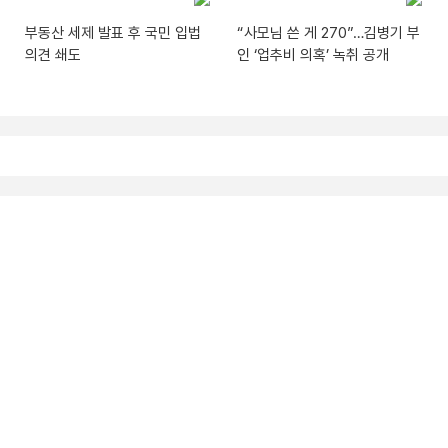
부동산 세제 발표 후 국민 입법
“사모님 쓴 게 270”…김병기 부
의견 쇄도
인 ‘업추비 의혹’ 녹취 공개