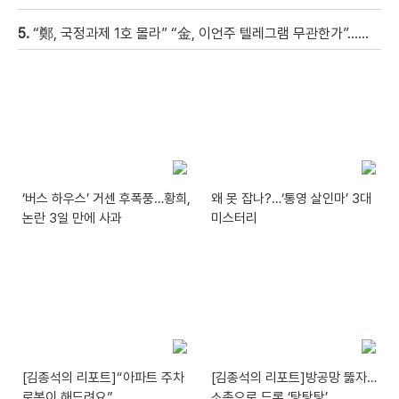
5.
“鄭, 국정과제 1호 몰라” “金, 이언주 텔레그램 무관한가”…與 주자 3인, 정면충돌
‘버스 하우스’ 거센 후폭풍…황희,
왜 못 잡나?…‘통영 살인마’ 3대
논란 3일 만에 사과
미스터리
[김종석의 리포트]“아파트 주차
[김종석의 리포트]방공망 뚫자…
로봇이 해드려요”
소총으로 드론 ‘탕탕탕’