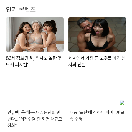
인기 콘텐츠
안규백, 육·해·공사 총동창회 만
태풍 ‘돌핀’에 상하이 마비…빗물
난다…“의견수렴 안 되면 대규모
속 수영
집회”