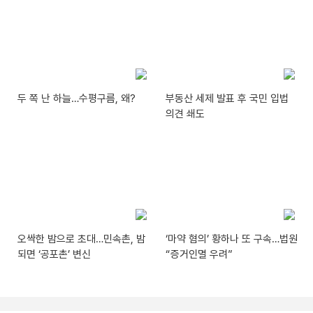
두 쪽 난 하늘…수평구름, 왜?
부동산 세제 발표 후 국민 입법
의견 쇄도
오싹한 밤으로 초대…민속촌, 밤
‘마약 혐의’ 황하나 또 구속…법원
되면 ‘공포촌’ 변신
“증거인멸 우려”