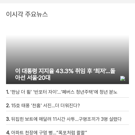
이시각 주요뉴스
이 대통령 지지율 43.3% 취임 후 ‘최저’…돌
아선 서울·20대
1.
‘한남 더 휠’ ‘반포터 자이’…‘폐버스 청년주택’에 청년 분노
2.
15호 태풍 ‘찬홈’ 서진…더 더워진다?
3.
뒤집힌 보트에 매달려 11시간 사투…구명조끼가 3명 살렸다
4.
아파트 천장에 구멍 뻥…“폭포처럼 콸콸”