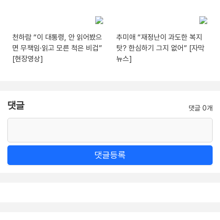
천하람 “이 대통령, 안 읽어봤으
추미애 “재정난이 과도한 복지
면 무책임·읽고 모른 척은 비겁”
탓? 한심하기 그지 없어” [자막
[현장영상]
뉴스]
댓글
댓글 0개
댓글등록