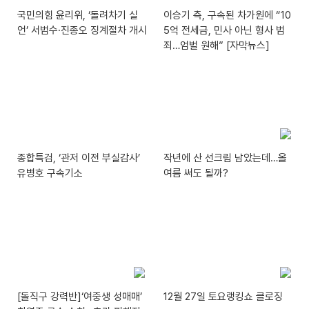
국민의힘 윤리위, ‘돌려차기 실
이승기 측, 구속된 차가원에 “10
언’ 서범수·진종오 징계절차 개시
5억 전세금, 민사 아닌 형사 범
죄…엄벌 원해” [자막뉴스]
종합특검, ‘관저 이전 부실감사’
작년에 산 선크림 남았는데…올
유병호 구속기소
여름 써도 될까?
[돌직구 강력반]‘여중생 성매매’
12월 27일 토요랭킹쇼 클로징