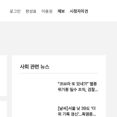
로그인
편성표
이용권
제보
시청자의견
사회 관련 뉴스
“코브라 또 있네?!” 멸종
위기종 밀수 조직, 검찰
에 ‘덜미’ [현장영상]
[날씨]서울 낮 39도 ‘더
위 기록 갱신’…폭염중대