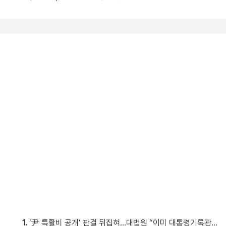
1.
‘尹 특활비 공개’ 판결 뒤집혀…대법원 “이미 대통령기록관 이관”