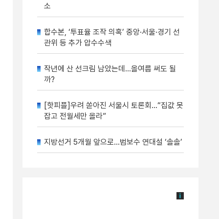
소
합수본, ‘투표율 조작 의혹’ 중앙·서울·경기 선
관위 등 추가 압수수색
작년에 산 선크림 남았는데…올여름 써도 될
까?
[핫피플]우려 쏟아진 서울시 토론회…“집값 못
잡고 전월세만 올라”
지방선거 5개월 앞으로…범보수 연대설 ‘솔솔’