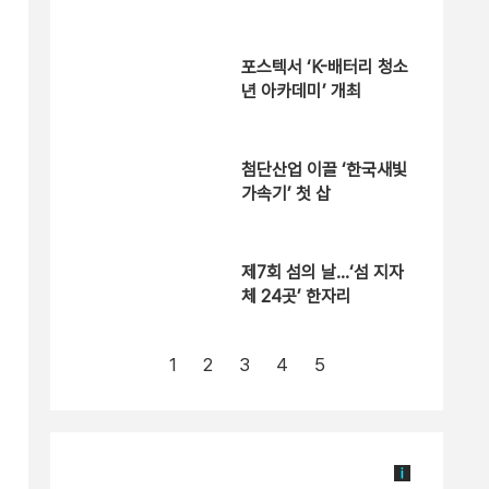
경보 확대
포스텍서 ‘K-배터리 청소
년 아카데미’ 개최
첨단산업 이끌 ‘한국새빛
가속기’ 첫 삽
제7회 섬의 날…‘섬 지자
체 24곳’ 한자리
1
2
3
4
5