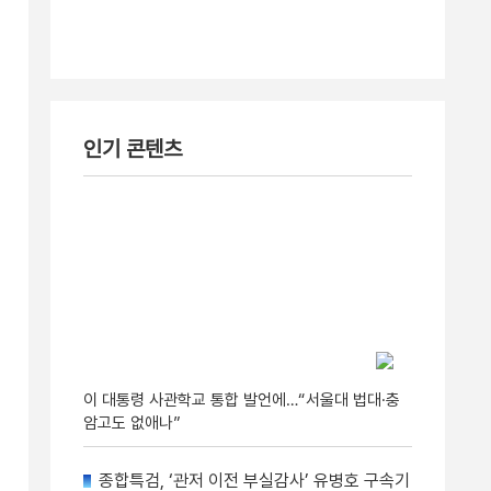
인기 콘텐츠
이 대통령 사관학교 통합 발언에…“서울대 법대·충
암고도 없애나”
종합특검, ‘관저 이전 부실감사’ 유병호 구속기