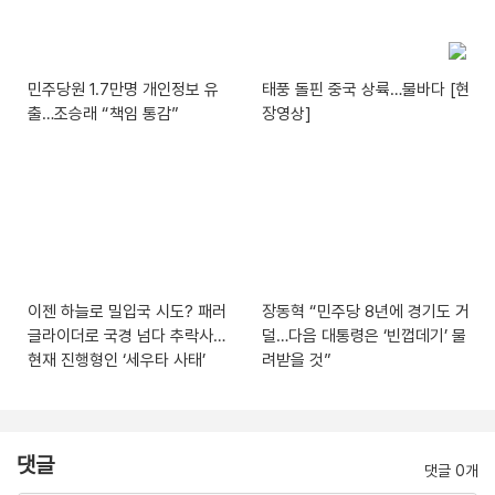
민주당원 1.7만명 개인정보 유
태풍 돌핀 중국 상륙…물바다 [현
출…조승래 “책임 통감”
장영상]
이젠 하늘로 밀입국 시도? 패러
장동혁 “민주당 8년에 경기도 거
글라이더로 국경 넘다 추락사…
덜…다음 대통령은 ‘빈껍데기’ 물
현재 진행형인 ‘세우타 사태’
려받을 것”
댓글
댓글 0개