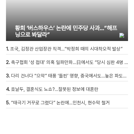
황희 ‘버스하우스’ 논란에 민주당 사과…“해프
닝으로 봐달라”
1.
조국, 김정관 산업장관 직격…“박정희 때의 시대착오적 발상”
2.
축구협회 ‘성 접대’ 의혹 일파만파…日에서도 “당시 심판 4명 조사 착수”
3.
다리 건너다 “으악” 태풍 ‘돌핀’ 영향, 중국에서도…높은 파도에 휩쓸려 9세 아이 실종 [현장영상]
4.
호날두, 결혼식도 노쇼?…잘못된 정보에 대혼란
5.
“태극기 거꾸로 그렸다” 논란에…인천시, 현수막 철거