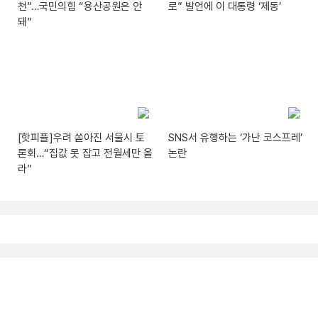
천”…국민의힘 “용산공원은 안
로” 발언에 이 대통령 ‘제동’
돼”
[핫피플]우려 쏟아진 서울시 토
SNS서 유행하는 ‘가난 코스프레’
론회…“집값 못 잡고 전월세만 올
논란
라”