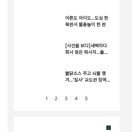
적절 행위 없어”
어른도 아이도…도심 한
복판서 물총놀이 한 판
[사건을 보다]새벽마다
회사 찾은 퇴사자…출근
한 이유는?
불닭소스 주고 뇌물 챙
겨…‘집사’ 교도관 징역 7
년형
1
2
3
4
5