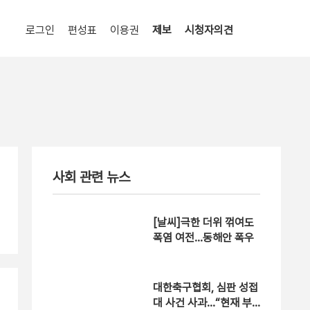
로그인
편성표
이용권
제보
시청자의견
사회 관련 뉴스
[날씨]극한 더위 꺾여도
폭염 여전…동해안 폭우
대한축구협회, 심판 성접
대 사건 사과…“현재 부