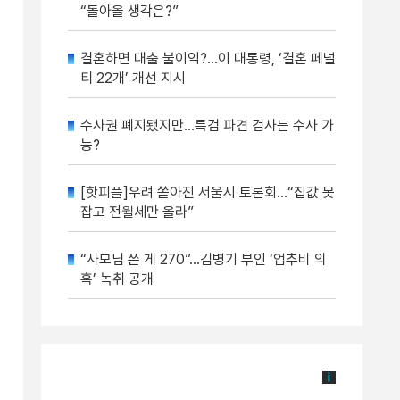
“돌아올 생각은?”
결혼하면 대출 불이익?…이 대통령, ‘결혼 페널
티 22개’ 개선 지시
수사권 폐지됐지만…특검 파견 검사는 수사 가
능?
[핫피플]우려 쏟아진 서울시 토론회…“집값 못
잡고 전월세만 올라”
“사모님 쓴 게 270”…김병기 부인 ‘업추비 의
혹’ 녹취 공개