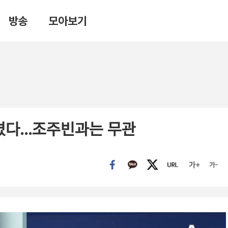
방송
모아보기
뜯겼다…조주빈과는 무관