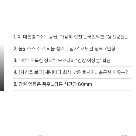
1.
이 대통령 “주택 공급, 과감히 실천”…국민의힘 “용산공원은 안 돼”
2.
불닭소스 주고 뇌물 챙겨…‘집사’ 교도관 징역 7년형
3.
“매우 위독한 상태”…모즈타바 ‘건강 이상설’ 확산
4.
[사건을 보다]새벽마다 회사 찾은 퇴사자…출근한 이유는?
5.
강원 영동은 폭우…강릉 시간당 80mm