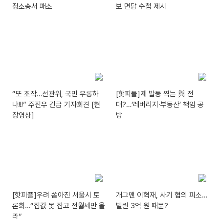
정소송서 패소
보 면담 수첩 제시
“또 조작…선관위, 국민 우롱하
[핫피플]제 발등 찍는 與 전
냐!!!” 주진우 긴급 기자회견 [현
대?…‘레버리지·부동산’ 책임 공
장영상]
방
[핫피플]우려 쏟아진 서울시 토
개그맨 이혁재, 사기 혐의 피소…
론회…“집값 못 잡고 전월세만 올
빌린 3억 원 때문?
라”