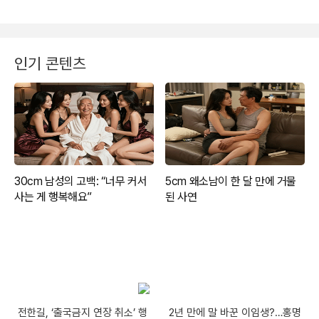
인기 콘텐츠
전한길, ‘출국금지 연장 취소’ 행
2년 만에 말 바꾼 이임생?…홍명