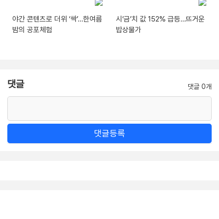
야간 콘텐츠로 더위 ‘싹’…한여름
시‘금’치 값 152% 급등…뜨거운
밤의 공포체험
밥상물가
댓글
댓글 0개
댓글등록