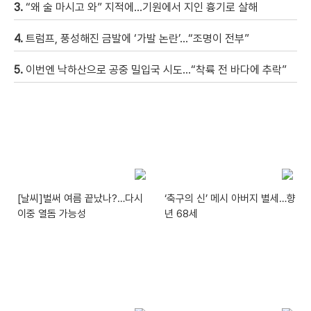
3.
“왜 술 마시고 와” 지적에…기원에서 지인 흉기로 살해
4.
트럼프, 풍성해진 금발에 ‘가발 논란’…“조명이 전부”
5.
이번엔 낙하산으로 공중 밀입국 시도…“착륙 전 바다에 추락”
[날씨]벌써 여름 끝났나?…다시
‘축구의 신’ 메시 아버지 별세…향
이중 열돔 가능성
년 68세