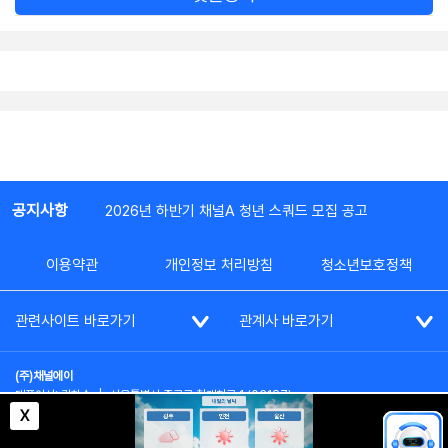
공지사항
2026년 하반기 채널A 청년 스쿼드 모집 공고
이용약관
개인정보 처리방침
청소년보호정책
관련사이트 바로가기
관계사 바로가기
(주)채널에이
대표이사: 김차수
|
서울특별시 종로구 청계천로 1 (03187)
부가통신사업신고: 022357호
|
사업자등록번호: 101-86-62787
X
대표전화: (02)2020-3114
|
시청자상담실: (02)2020-3100