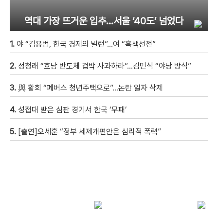
역대 가장 뜨거운 입추…서울 ‘40도’ 넘었다
1.
야 “김용범, 한국 경제의 빌런”…여 “흑색선전”
2.
정청래 “호남 반도체 겁박 사과하라”…김민석 “야당 방식”
3.
與 황희 “폐버스 청년주택으로”…논란 일자 삭제
4.
성접대 받은 심판 경기서 한국 ‘무패’
5.
[출연]오세훈 “정부 세제개편안은 심리적 폭력”