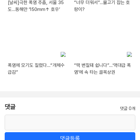
[날씨]극한 폭염 주춤, 서울 35
“너무 더워서”…물고기 잡는 호
도…동해안 ‘150mm↑ 호우’
랑이?
폭염에 모기도 질렸다…“개체수
“떡 변질돼 쉽니다”…‘역대급 폭
급감”
염’에 속 타는 골목상권
댓글
댓글 0개
댓글등록