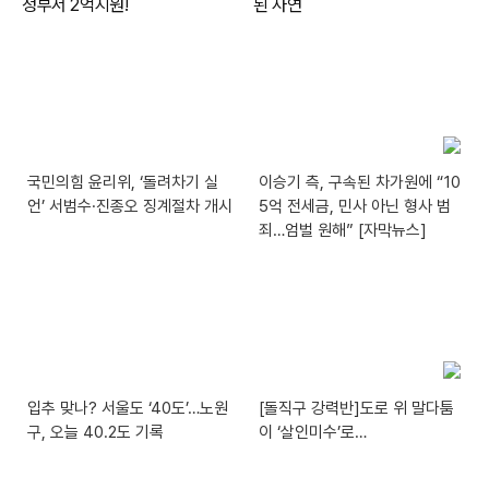
국민의힘 윤리위, ‘돌려차기 실
이승기 측, 구속된 차가원에 “10
언’ 서범수·진종오 징계절차 개시
5억 전세금, 민사 아닌 형사 범
죄…엄벌 원해” [자막뉴스]
입추 맞나? 서울도 ‘40도’…노원
[돌직구 강력반]도로 위 말다툼
구, 오늘 40.2도 기록
이 ‘살인미수’로…