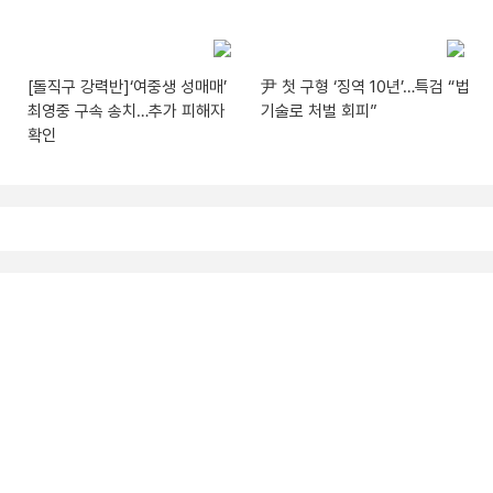
[돌직구 강력반]‘여중생 성매매’
尹 첫 구형 ‘징역 10년’…특검 “법
최영중 구속 송치…추가 피해자
기술로 처벌 회피”
확인