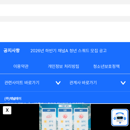
공지사항
2026년 하반기 채널A 청년 스쿼드 모집 공고
이용약관
개인정보 처리방침
청소년보호정책
관련사이트 바로가기
관계사 바로가기
(주)채널에이
대표이사: 김차수
|
서울특별시 종로구 청계천로 1 (03187)
부가통신사업신고: 022357호
|
사업자등록번호: 101-86-62787
X
대표전화: (02)2020-3114
|
시청자상담실: (02)2020-3100
통신판매업신고: 제2012-서울종로-0195호
COPYRIGHT(c) SINCE 2023,
CHANNEL A
ALL RIGHTS RESERVED.