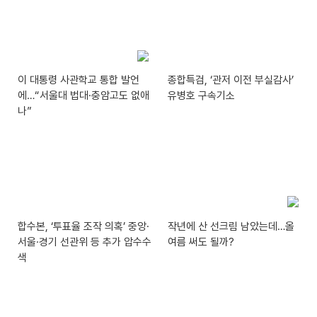
이 대통령 사관학교 통합 발언
종합특검, ‘관저 이전 부실감사’
에…“서울대 법대·충암고도 없애
유병호 구속기소
나”
합수본, ‘투표율 조작 의혹’ 중앙·
작년에 산 선크림 남았는데…올
서울·경기 선관위 등 추가 압수수
여름 써도 될까?
색