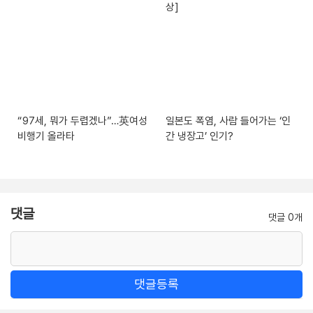
상]
“97세, 뭐가 두렵겠나”…英여성
일본도 폭염, 사람 들어가는 ‘인
비행기 올라타
간 냉장고’ 인기?
댓글
댓글 0개
댓글등록