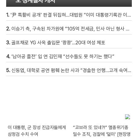
오 징계절차 개시
1.
‘尹 특활비 공개’ 판결 뒤집혀…대법원 “이미 대통령기록관 이관”
2.
이승기 측, 구속된 차가원에 “105억 전세금, 민사 아닌 형사 범죄…엄벌 원해” [자막뉴스]
3.
골프채로 YG 사옥 출입문 ‘쾅쾅’…20대 여성 체포
4.
‘남아공 졸전’ 입 연 김민재 “선수들도 못 하기는 했다”
5.
신동엽, 대학로 공연 폄훼 논란 사과 “경솔한 언행…고개 숙여 사과”
이 대통령, 군 장성 진급자들에게
“코브라 또 있네?!” 멸종위기종
삼정검 수치 수여
밀수 조직, 검찰에 ‘덜미’ [현장영