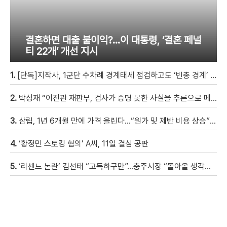
결혼하면 대출 불이익?…이 대통령, ‘결혼 페널
티 22개’ 개선 지시
1.
[단독]지작사, 1군단 수차례 경계태세 점검하고도 ‘빈총 경계’ 몰랐다
2.
박성재 “이진관 재판부, 검사가 증명 못한 사실을 추론으로 메꿔” [현장영상]
3.
삼립, 1년 6개월 만에 가격 올린다…“원가 및 제반 비용 상승” [자막뉴스]
4.
‘황정민 스토킹 혐의’ A씨, 11일 결심 공판
5.
‘리센느 논란’ 김선태 “고독하구만”…충주시장 “돌아올 생각은?”