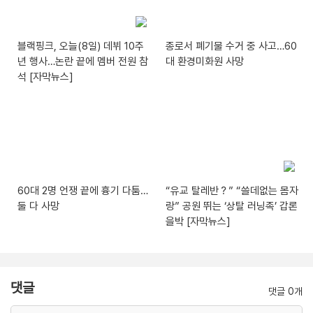
블랙핑크, 오늘(8일) 데뷔 10주
종로서 폐기물 수거 중 사고…60
년 행사…논란 끝에 멤버 전원 참
대 환경미화원 사망
석 [자막뉴스]
60대 2명 언쟁 끝에 흉기 다툼…
“유교 탈레반？” “쓸데없는 몸자
둘 다 사망
랑” 공원 뛰는 ‘상탈 러닝족’ 갑론
을박 [자막뉴스]
댓글
댓글 0개