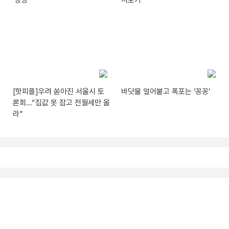
‘펑펑’
시보기
[핫피플]우려 쏟아진 서울시 토
바닷물 얼어붙고 폭포는 ‘꽁꽁’
론회…“집값 못 잡고 전월세만 올
라”