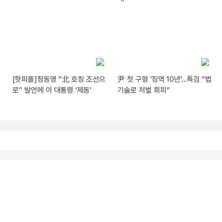
[핫피플]정동영 “北 호칭 조선으
尹 첫 구형 ‘징역 10년’…특검 “법
로” 발언에 이 대통령 ‘제동’
기술로 처벌 회피”