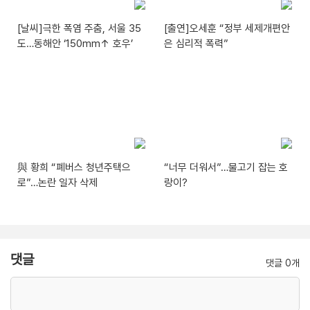
[날씨]극한 폭염 주춤, 서울 35
[출연]오세훈 “정부 세제개편안
도…동해안 ‘150mm↑ 호우’
은 심리적 폭력”
與 황희 “폐버스 청년주택으
“너무 더워서”…물고기 잡는 호
로”…논란 일자 삭제
랑이?
댓글
댓글 0개