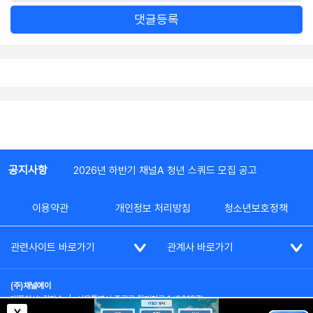
댓글등록
공지사항
2026년 하반기 채널A 청년 스쿼드 모집 공고
이용약관
개인정보 처리방침
청소년보호정책
관련사이트 바로가기
관계사 바로가기
(주)채널에이
대표이사: 김차수
|
서울특별시 종로구 청계천로 1 (03187)
부가통신사업신고: 022357호
|
사업자등록번호: 101-86-62787