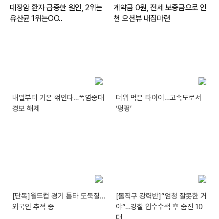
내일부터 기온 꺾인다…폭염중대
더위 먹은 타이어…고속도로서
경보 해제
‘펑펑’
[단독]월드컵 경기 틈타 도둑질…
[돌직구 강력반]“엄청 잘못한 거
외국인 추적 중
야”…경찰 압수수색 후 숨진 10
대