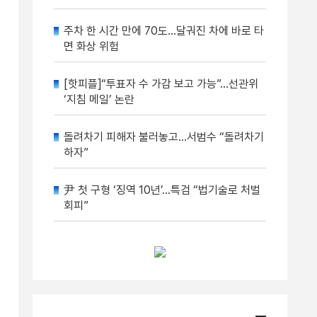
주차 한 시간 만에 70도…달궈진 차에 바로 타
면 화상 위험
[핫피플]“투표자 수 가감 보고 가능”…선관위
‘지침 메일’ 논란
돌려차기 피해자 불러놓고…서범수 “돌려차기
하자”
尹 첫 구형 ‘징역 10년’…특검 “법기술로 처벌
회피”