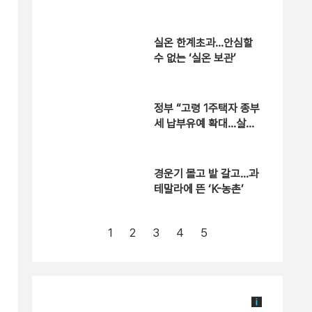
실온 한계초과…안심할
수 없는 ‘실온 보관’
정부 “고령 1주택자 종부
세 납부유예 확대…살던
집 떠날 일 없도록 보완”
경운기 몰고 밭 갈고…과
테말라에 뜬 ‘K-농촌’
1
2
3
4
5