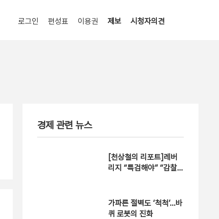
로그인
편성표
이용권
제보
시청자의견
경제 관련 뉴스
[천상철의 리포트]레버
리지 “특검해야” “감찰해
야”
가파른 절벽도 ‘척척’…바
퀴 로봇의 진화