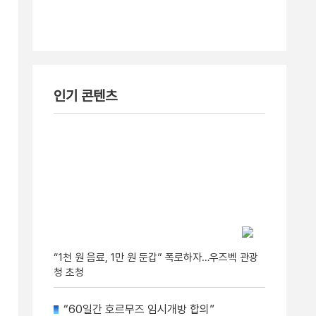
인기 콘텐츠
“1천 원 음료, 1만 원 둔갑” 폭로하자…우즈벡 관광
청 초청
“60일간 호르무즈 임시개방 합의”