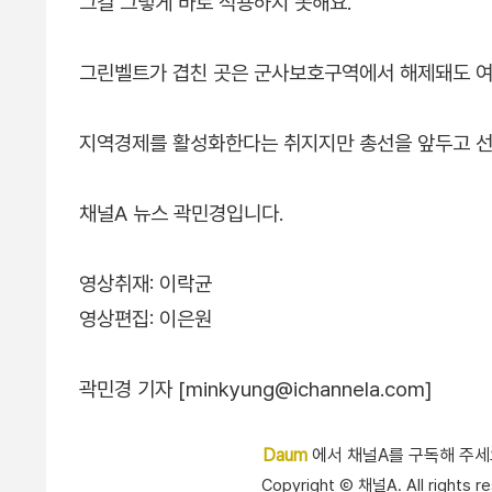
그걸 그렇게 바로 적용하지 못해요."
그린벨트가 겹친 곳은 군사보호구역에서 해제돼도 여
지역경제를 활성화한다는 취지지만 총선을 앞두고 선
채널A 뉴스 곽민경입니다.
영상취재: 이락균
영상편집: 이은원
곽민경 기자 [minkyung@ichannela.com]
Daum
에서 채널A를 구독해 주
Copyright Ⓒ 채널A. All right