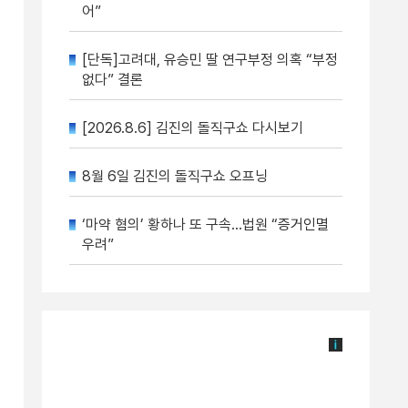
어”
[단독]고려대, 유승민 딸 연구부정 의혹 “부정
없다” 결론
[2026.8.6] 김진의 돌직구쇼 다시보기
8월 6일 김진의 돌직구쇼 오프닝
‘마약 혐의’ 황하나 또 구속…법원 “증거인멸
우려”