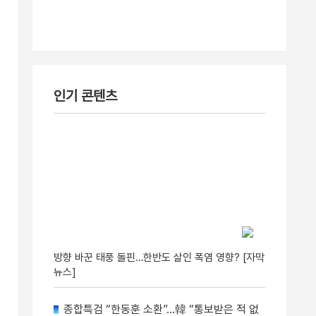
인기 콘텐츠
방향 바꾼 태풍 돌핀…한반도 살인 폭염 영향? [자막
뉴스]
종합특검 “한동훈 소환”…韓 “통보받은 적 없