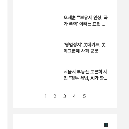
무화 추진
오세훈 “‘보유세 인상, 국
가 폭력’ 이라는 표현 와
닿아” [현장영상]
‘영업정지’ 롯데카드, 롯
데그룹에 사과 공문
서울시 부동산 토론회 시
민 “정부 세법, AI가 짠
것 같다” [현장영상]
1
2
3
4
5