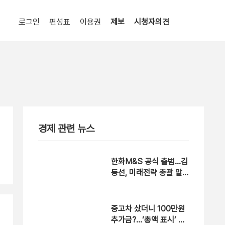
로그인
편성표
이용권
제보
시청자의견
경제 관련 뉴스
한화M&S 공식 출범…김
동선, 미래전략 총괄 맡
는다
중고차 샀더니 100만원
추가금?…‘총액 표시’ 의