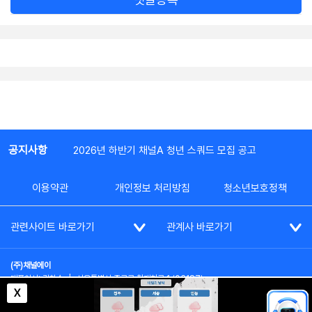
공지사항
2026년 하반기 채널A 청년 스쿼드 모집 공고
이용약관
개인정보 처리방침
청소년보호정책
관련사이트 바로가기
관계사 바로가기
(주)채널에이
대표이사: 김차수
|
서울특별시 종로구 청계천로 1 (03187)
부가통신사업신고: 022357호
|
사업자등록번호: 101-86-62787
X
대표전화: (02)2020-3114
|
시청자상담실: (02)2020-3100