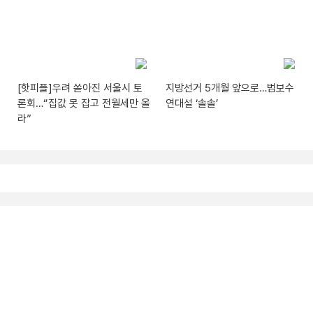
[핫피플]우려 쏟아진 서울시 토
지방선거 5개월 앞으로…범보수
론회…“집값 못 잡고 전월세만 올
연대설 ‘솔솔’
라”