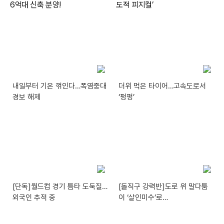
내일부터 기온 꺾인다…폭염중대
더위 먹은 타이어…고속도로서
경보 해제
‘펑펑’
[단독]월드컵 경기 틈타 도둑질…
[돌직구 강력반]도로 위 말다툼
외국인 추적 중
이 ‘살인미수’로…