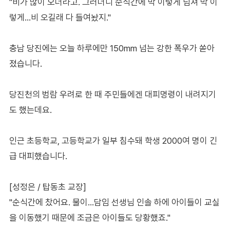
"비가 많이 오더라고. 그러더니 순식간에 막 이렇게 넘쳐 막 이
렇게…비 오길래 다 들여놨지."
충남 당진에는 오늘 하루에만 150mm 넘는 강한 폭우가 쏟아
졌습니다.
당진천의 범람 우려로 한 때 주민들에겐 대피명령이 내려지기
도 했는데요.
인근 초등학교, 고등학교가 일부 침수돼 학생 2000여 명이 긴
급 대피했습니다.
[성정은 / 탑동초 교장]
"순식간에 찼어요. 물이…담임 선생님 인솔 하에 아이들이 교실
을 이동했기 때문에 조금은 아이들도 당황했죠."