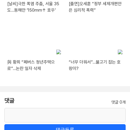
[날씨]극한 폭염 주춤, 서울 35
[출연]오세훈 “정부 세제개편안
도…동해안 ‘150mm↑ 호우’
은 심리적 폭력”
與 황희 “폐버스 청년주택으
“너무 더워서”…물고기 잡는 호
로”…논란 일자 삭제
랑이?
댓글
댓글 0개
댓글등록