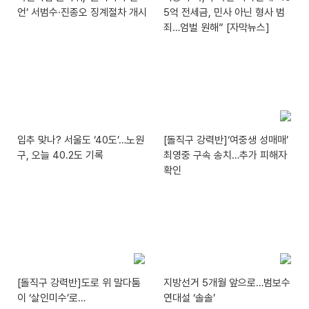
언’ 서범수·진종오 징계절차 개시
5억 전세금, 민사 아닌 형사 범
죄…엄벌 원해” [자막뉴스]
입추 맞나? 서울도 ‘40도’…노원
[돌직구 강력반]‘여중생 성매매’
구, 오늘 40.2도 기록
최영중 구속 송치…추가 피해자
확인
[돌직구 강력반]도로 위 말다툼
지방선거 5개월 앞으로…범보수
이 ‘살인미수’로…
연대설 ‘솔솔’