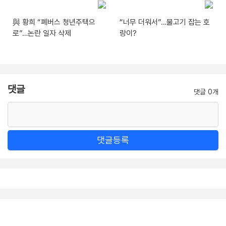
與 황희 “폐버스 청년주택으
“너무 더워서”…물고기 잡는 호
로”…논란 일자 삭제
랑이?
댓글
댓글 0개
댓글등록