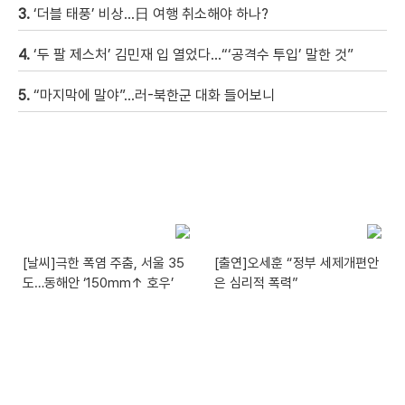
3.
‘더블 태풍’ 비상…日 여행 취소해야 하나?
4.
‘두 팔 제스처’ 김민재 입 열었다…“‘공격수 투입’ 말한 것”
5.
“마지막에 말야”…러-북한군 대화 들어보니
[날씨]극한 폭염 주춤, 서울 35
[출연]오세훈 “정부 세제개편안
도…동해안 ‘150mm↑ 호우’
은 심리적 폭력”