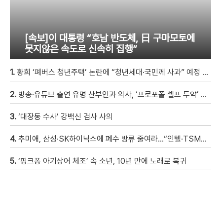
[속보]이 대통령 “호남 반도체, 日 구마모토에
못지않은 속도로 신속히 집행”
1.
황희 ‘폐버스 청년주택’ 논란에 “청년세대·국민께 사과” 예정 기자회견은 취소
2.
방송·유튜브 출연 유명 산부인과 의사, ‘프로포폴 셀프 투약’ 체포
3.
‘대장동 수사’ 강백신 검사 사의
4.
추미애, 삼성·SK하이닉스에 폐수 방류 줄여라…“인텔·TSMC와 정반대”
5.
‘핑크퐁 아기상어 체조’ 속 소년, 10년 만에 노래로 복귀