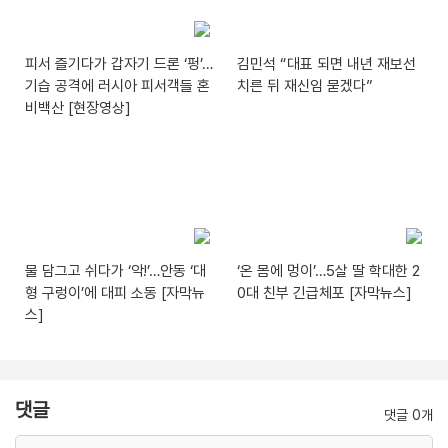
피서 즐기다가 갑자기 드론 ‘펑’…
김민석 “대표 되면 내년 재보선
기습 공격에 러시아 피서객들 혼
치른 뒤 재신임 묻겠다”
비백산 [현장영상]
물 담그고 쉬다가 ‘악!’…안동 ‘대
‘온 몸에 멍이’…5살 딸 학대한 2
형 구렁이’에 대피 소동 [자막뉴
0대 친부 긴급체포 [자막뉴스]
스]
댓글
댓글 0개