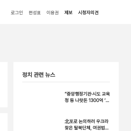
로그인
편성표
이용권
제보
시청자의견
정치 관련 뉴스
“중앙행정기관·시도 교육
청 등 나랏돈 1300억 ‘줄
줄’…역대 최대규모”
北포로 논의하러 우크라
찾은 탈북단체, 여권법