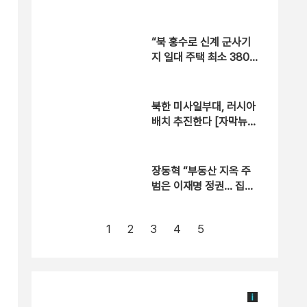
위반 입건
“북 홍수로 신계 군사기
지 일대 주택 최소 380
채 유실… 댐 붕괴 가능
성“
북한 미사일부대, 러시아
배치 추진한다 [자막뉴
스]
장동혁 “부동산 지옥 주
범은 이재명 정권… 집값
잡겠다고 국민만 잡아”
1
2
3
4
5