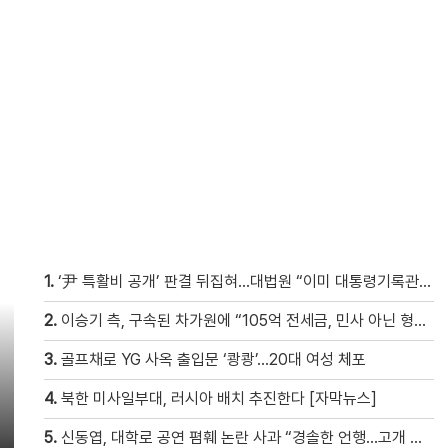
1.
‘尹 특활비 공개’ 판결 뒤집혀…대법원 “이미 대통령기록관 이관”
2.
이승기 측, 구속된 차가원에 “105억 전세금, 민사 아닌 형사 범죄…엄벌 원해” [자막뉴스]
3.
골프채로 YG 사옥 출입문 ‘쾅쾅’…20대 여성 체포
4.
북한 미사일부대, 러시아 배치 추진한다 [자막뉴스]
5.
신동엽, 대학로 공연 폄훼 논란 사과 “경솔한 언행…고개 숙여 사과”