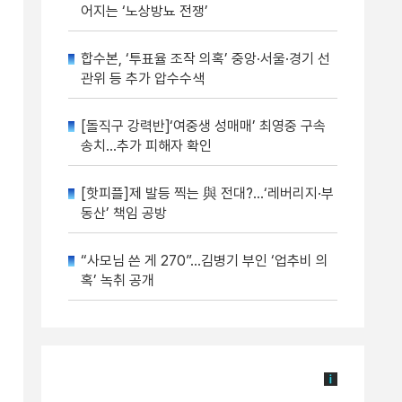
어지는 ‘노상방뇨 전쟁’
합수본, ‘투표율 조작 의혹’ 중앙·서울·경기 선
관위 등 추가 압수수색
[돌직구 강력반]‘여중생 성매매’ 최영중 구속
송치…추가 피해자 확인
[핫피플]제 발등 찍는 與 전대?…‘레버리지·부
동산’ 책임 공방
“사모님 쓴 게 270”…김병기 부인 ‘업추비 의
혹’ 녹취 공개