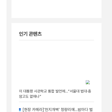
인기 콘텐츠
이 대통령 사관학교 통합 발언에…“서울대 법대·충
암고도 없애나”
[현장 카메라]‘천지개벽’ 청량리에…밤마다 벌