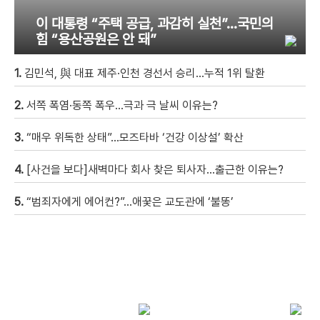
이 대통령 “주택 공급, 과감히 실천”…국민의
힘 “용산공원은 안 돼”
1.
김민석, 與 대표 제주·인천 경선서 승리…누적 1위 탈환
2.
서쪽 폭염·동쪽 폭우…극과 극 날씨 이유는?
3.
“매우 위독한 상태”…모즈타바 ‘건강 이상설’ 확산
4.
[사건을 보다]새벽마다 회사 찾은 퇴사자…출근한 이유는?
5.
“범죄자에게 에어컨?”…애꿎은 교도관에 ‘불똥’