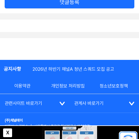
댓글등록
공지사항
2026년 하반기 채널A 청년 스쿼드 모집 공고
이용약관
개인정보 처리방침
청소년보호정책
관련사이트 바로가기
관계사 바로가기
(주)채널에이
대표이사: 김차수
|
서울특별시 종로구 청계천로 1 (03187)
부가통신사업신고: 022357호
|
사업자등록번호: 101-86-62787
X
대표전화: (02)2020-3114
|
시청자상담실: (02)2020-3100