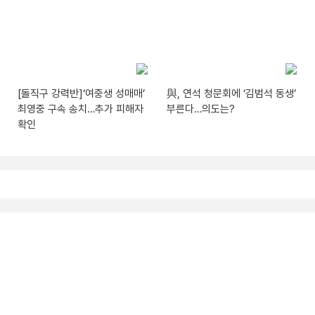
[돌직구 강력반]‘여중생 성매매’
與, 연석 청문회에 ‘김범석 동생’
최영중 구속 송치…추가 피해자
부른다…의도는?
확인