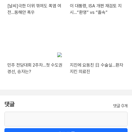
[날씨]극한 더위 꺾여도 폭염 여
이 대통령, ISA 개편 재검토 지
전…동해안 폭우
시…“환영” vs “졸속”
민주 전당대회 2주차…첫 수도권
지진에 요동친 日 수술실…환자
경선, 승자는?
지킨 의료진
댓글
댓글 0개