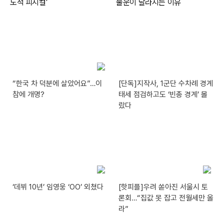
“한국 차 덕분에 살았어요”…이
[단독]지작사, 1군단 수차례 경계
참에 개명?
태세 점검하고도 ‘빈총 경계’ 몰
랐다
‘데뷔 10년’ 임영웅 ‘OO’ 외쳤다
[핫피플]우려 쏟아진 서울시 토
론회…“집값 못 잡고 전월세만 올
라”