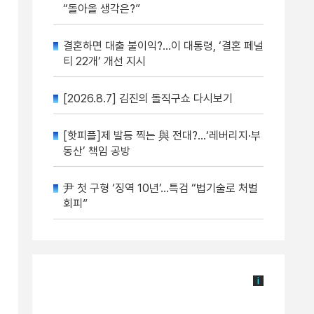
“돌아올 생각은?”
결혼하면 대출 불이익?…이 대통령, ‘결혼 페널
티 22개’ 개선 지시
[2026.8.7] 김진의 돌직구쇼 다시보기
[핫피플]제 발등 찍는 與 전대?…‘레버리지·부
동산’ 책임 공방
尹 첫 구형 ‘징역 10년’…특검 “법기술로 처벌
회피”