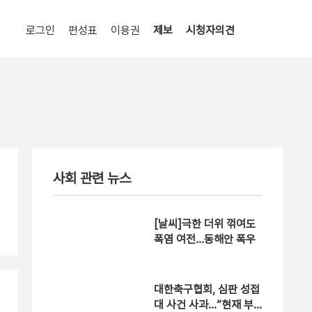
로그인
편성표
이용권
제보
시청자의견
사회 관련 뉴스
[날씨]극한 더위 꺾여도
폭염 여전…동해안 폭우
대한축구협회, 심판 성접
대 사건 사과…“현재 부