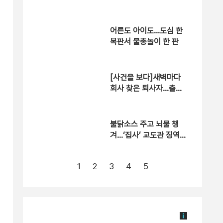
적절 행위 없어”
어른도 아이도…도심 한
복판서 물총놀이 한 판
[사건을 보다]새벽마다
회사 찾은 퇴사자…출근
한 이유는?
불닭소스 주고 뇌물 챙
겨…‘집사’ 교도관 징역 7
년형
1
2
3
4
5