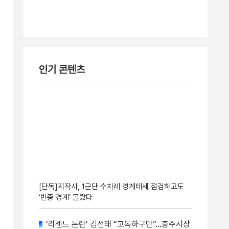
인기 콘텐츠
[단독]지작사, 1군단 수차례 경계태세 점검하고도
‘빈총 경계’ 몰랐다
‘리센느 논란’ 김선태 “고독하구만”…충주시장