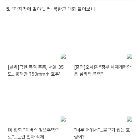
5.
“마지막에 말야”…러-북한군 대화 들어보니
[날씨]극한 폭염 주춤, 서울 35
[출연]오세훈 “정부 세제개편안
도…동해안 ‘150mm↑ 호우’
은 심리적 폭력”
與 황희 “폐버스 청년주택으
“너무 더워서”…물고기 잡는 호
로”…논란 일자 삭제
랑이?