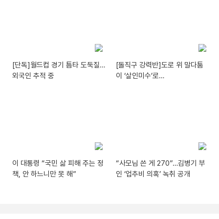
[단독]월드컵 경기 틈타 도둑질…
[돌직구 강력반]도로 위 말다툼
외국인 추적 중
이 ‘살인미수’로…
이 대통령 “국민 삶 피해 주는 정
“사모님 쓴 게 270”…김병기 부
책, 안 하느니만 못 해”
인 ‘업추비 의혹’ 녹취 공개