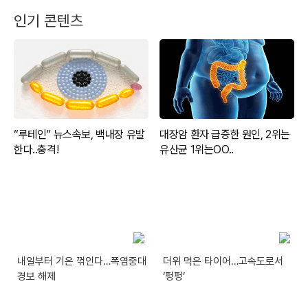
인기 콘텐츠
내일부터 기온 꺾인다…폭염중대
더위 먹은 타이어…고속도로서
경보 해제
‘펑펑’