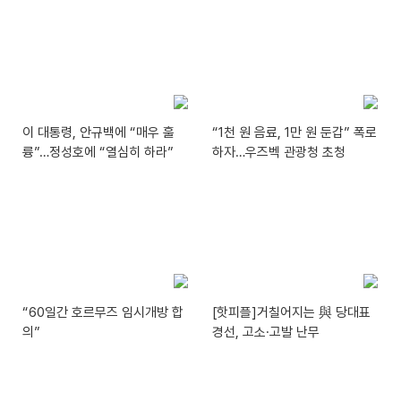
이 대통령, 안규백에 “매우 훌
“1천 원 음료, 1만 원 둔갑” 폭로
륭”…정성호에 “열심히 하라”
하자…우즈벡 관광청 초청
“60일간 호르무즈 임시개방 합
[핫피플]거칠어지는 與 당대표
의”
경선, 고소·고발 난무