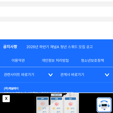
공지사항
2026년 하반기 채널A 청년 스쿼드 모집 공고
이용약관
개인정보 처리방침
청소년보호정책
관련사이트 바로가기
관계사 바로가기
(주)채널에이
대표이사: 김차수
|
서울특별시 종로구 청계천로 1 (03187)
부가통신사업신고: 022357호
|
사업자등록번호: 101-86-62787
X
대표전화: (02)2020-3114
|
시청자상담실: (02)2020-3100
통신판매업신고: 제2012-서울종로-0195호
COPYRIGHT(c) SINCE 2023,
CHANNEL A
ALL RIGHTS RESERVED.