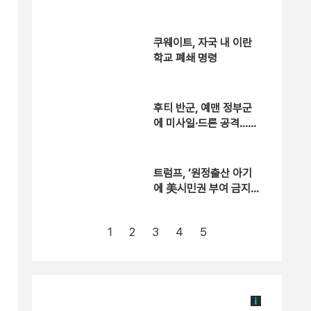
랑 주변서 사제 폭탄 폭
발해 20여 명 사상 [현장
영상]
쿠웨이트, 자국 내 이란
학교 폐쇄 명령
후티 반군, 예맨 정부군
에 미사일·드론 공격…30
명 이상 사망
트럼프, ‘원정출산 아기
에 美시민권 부여 금지’
행정명령 서명
1
2
3
4
5