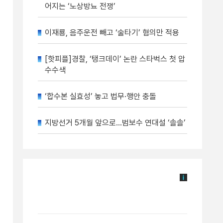
어지는 ‘노상방뇨 전쟁’
이재룡, 음주운전 빼고 ‘술타기’ 혐의만 적용
[핫피플]경찰, ‘탱크데이’ 논란 스타벅스 첫 압
수수색
‘합수본 실효성’ 놓고 법무·행안 충돌
지방선거 5개월 앞으로…범보수 연대설 ‘솔솔’