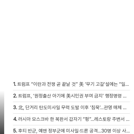
1.
트럼프 “이란과 전쟁 곧 끝날 것” 美 ‘무기 고갈’설에는 “일부는 빠듯”
2.
트럼프, ‘원정출산 아기에 美시민권 부여 금지’ 행정명령 서명
3.
北, 단거리 탄도미사일 무력 도발 이후 ‘침묵’…관영 매체 보도 없어
4.
러시아 모스크바 한 복판서 갑자기 “펑”…레스토랑 주변서 사제 폭탄 폭발해 20여 명 사상 [현장영상]
5.
후티 반군, 예맨 정부군에 미사일·드론 공격…30명 이상 사망