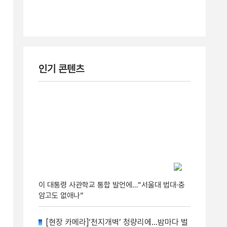
인기 콘텐츠
이 대통령 사관학교 통합 발언에…“서울대 법대·충
암고도 없애나”
[현장 카메라]‘천지개벽’ 청량리에…밤마다 벌