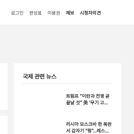
로그인
편성표
이용권
제보
시청자의견
국제 관련 뉴스
트럼프 “이란과 전쟁 곧
끝날 것” 美 ‘무기 고
갈’설에는 “일부는 빠듯”
러시아 모스크바 한 복판
서 갑자기 “펑”…레스토