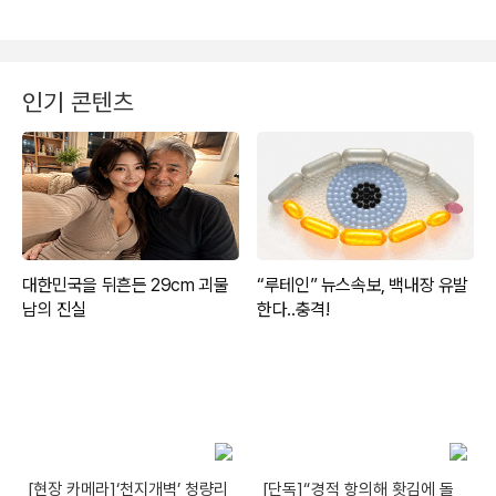
인기 콘텐츠
[현장 카메라]‘천지개벽’ 청량리
[단독]“경적 항의해 홧김에 돌