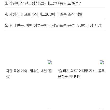
3.
작년에 산 선크림 남았는데…올여름 써도 될까?
4.
가정집에 코브라·악어…200마리 밀수 조직 적발
5.
후티 반군, 예맨 정부군에 미사일·드론 공격…30명 이상 사망
극한 폭염 계속…입추인 내일 ‘절
‘술 타기 의혹’ 이재룡 기소…음주
정’
운전은 아니다?