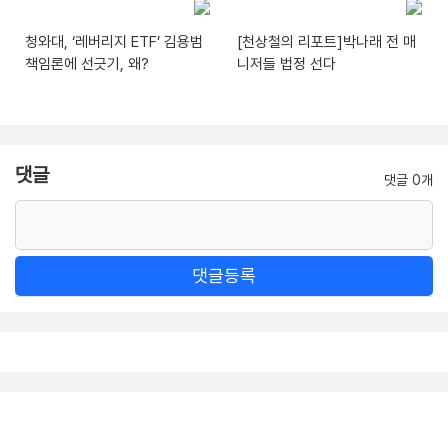
청와대, ‘레버리지 ETF’ 김용범
[천상철의 리포트]박나래 전 매
책임론에 선긋기, 왜?
니저들 법정 선다
댓글
댓글 0개
댓글등록