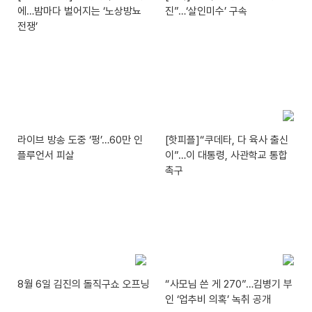
에…밤마다 벌어지는 ‘노상방뇨
진”…‘살인미수’ 구속
전쟁’
라이브 방송 도중 ‘펑’…60만 인
[핫피플]“쿠데타, 다 육사 출신
플루언서 피살
이”…이 대통령, 사관학교 통합
촉구
8월 6일 김진의 돌직구쇼 오프닝
“사모님 쓴 게 270”…김병기 부
인 ‘업추비 의혹’ 녹취 공개