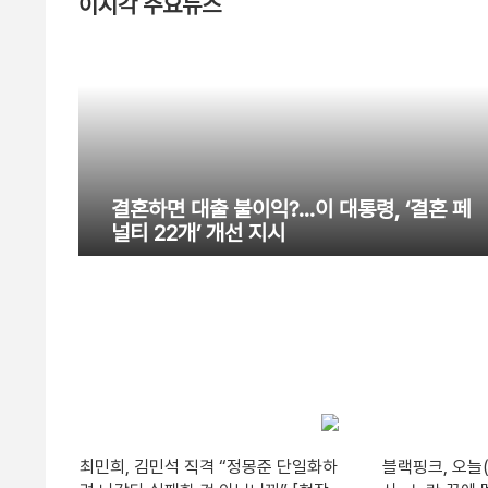
이시각 주요뉴스
결혼하면 대출 불이익?…이 대통령, ‘결혼 페
널티 22개’ 개선 지시
최민희, 김민석 직격 “정몽준 단일화하
블랙핑크, 오늘(