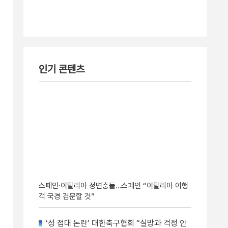
인기 콘텐츠
스페인·이탈리아 정면충돌…스페인 “이탈리아 여행
객 국경 검문할 것”
‘성 접대 논란’ 대한축구협회 “실망과 걱정 안