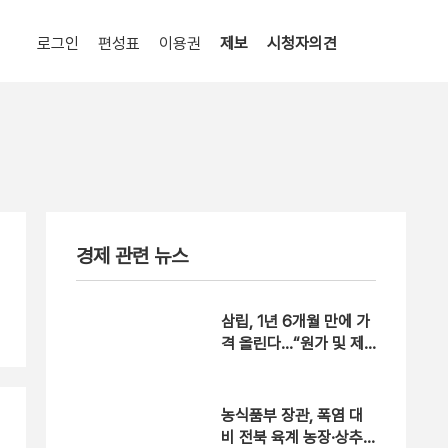
로그인
편성표
이용권
제보
시청자의견
경제 관련 뉴스
삼립, 1년 6개월 만에 가
격 올린다…“원가 및 제
반 비용 상승” [자막뉴
스]
농식품부 장관, 폭염 대
비 전북 육계 농장·상추