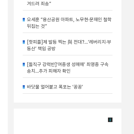
겨드려 죄송”
오세훈 “용산공원 아파트, 노무현·문재인 철학
뒤집는 것”
[핫피플]제 발등 찍는 與 전대?…‘레버리지·부
동산’ 책임 공방
[돌직구 강력반]‘여중생 성매매’ 최영중 구속
송치…추가 피해자 확인
바닷물 얼어붙고 폭포는 ‘꽁꽁’