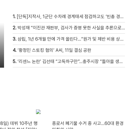
1.
[단독]지작사, 1군단 수차례 경계태세 점검하고도 ‘빈총 경계’ 몰랐다
2.
박성재 “이진관 재판부, 검사가 증명 못한 사실을 추론으로 메꿔” [현장영상]
3.
삼립, 1년 6개월 만에 가격 올린다…“원가 및 제반 비용 상승” [자막뉴스]
4.
‘황정민 스토킹 혐의’ A씨, 11일 결심 공판
5.
‘리센느 논란’ 김선태 “고독하구만”…충주시장 “돌아올 생각은?”
8일) 데뷔 10주년 행
종로서 폐기물 수거 중 사고…60대 환경