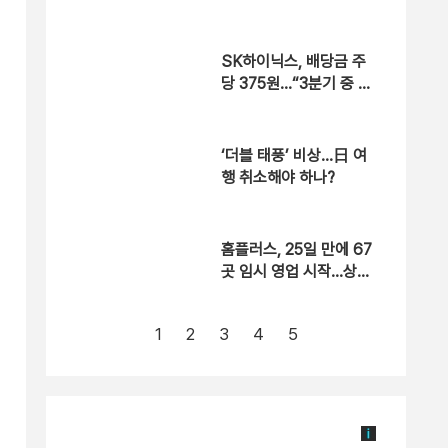
하우스 점검
SK하이닉스, 배당금 주
당 375원…“3분기 중 추
가 주주환원”
‘더블 태풍’ 비상…日 여
행 취소해야 하나?
홈플러스, 25일 만에 67
곳 임시 영업 시작…상품
입고율 30%
1
2
3
4
5