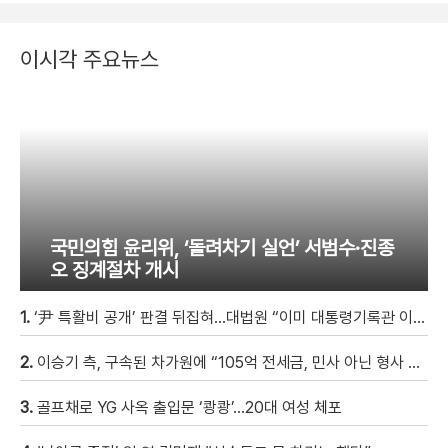
이시각 주요뉴스
국민의힘 윤리위, ‘돌려차기 실언’ 서범수·진종
오 징계절차 개시
1.
‘尹 특활비 공개’ 판결 뒤집혀…대법원 “이미 대통령기록관 이관”
2.
이승기 측, 구속된 차가원에 “105억 전세금, 민사 아닌 형사 범죄…엄벌 원해” [자막뉴스]
3.
골프채로 YG 사옥 출입문 ‘쾅쾅’…20대 여성 체포