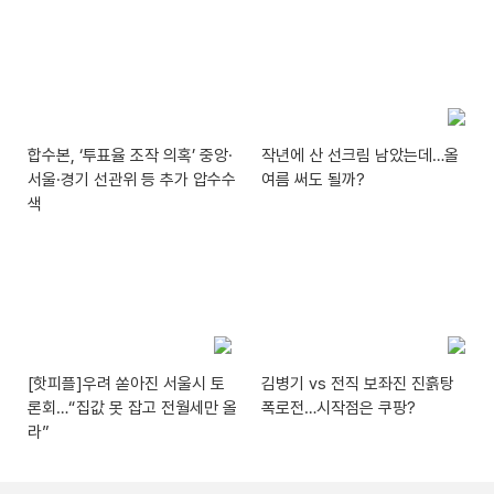
합수본, ‘투표율 조작 의혹’ 중앙·
작년에 산 선크림 남았는데…올
서울·경기 선관위 등 추가 압수수
여름 써도 될까?
색
[핫피플]우려 쏟아진 서울시 토
김병기 vs 전직 보좌진 진흙탕
론회…“집값 못 잡고 전월세만 올
폭로전…시작점은 쿠팡?
라”