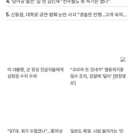
4.
‘남아공 졸전’ 입 연 김민재 “선수들도 못 하기는 했다”
5.
신동엽, 대학로 공연 폄훼 논란 사과 “경솔한 언행…고개 숙여 사과”
이 대통령, 군 장성 진급자들에게
“코브라 또 있네?!” 멸종위기종
삼정검 수치 수여
밀수 조직, 검찰에 ‘덜미’ [현장영
상]
“97세, 뭐가 두렵겠나”…英여성
일본도 폭염, 사람 들어가는 ‘인