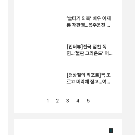
‘술타기 의혹’ 배우 이재
룡 재판행…음주운전 혐
의는 제외
[인터뷰]전국 덮친 폭
염…‘불판 그라운드’ 어느
정도?
[천상철의 리포트]목 조
르고 머리채 잡고…여성
택시기사 ‘날벼락’
1
2
3
4
5