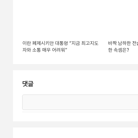
이란 페제시키안 대통령 “지금 최고지도
바짝 남하한 전
자와 소통 매우 어려워”
한 속셈은?
댓글