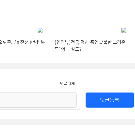
술도로…‘휴전선 방벽’ 북
[인터뷰]전국 덮친 폭염…‘불판 그라운
드’ 어느 정도?
댓글 0개
댓글등록