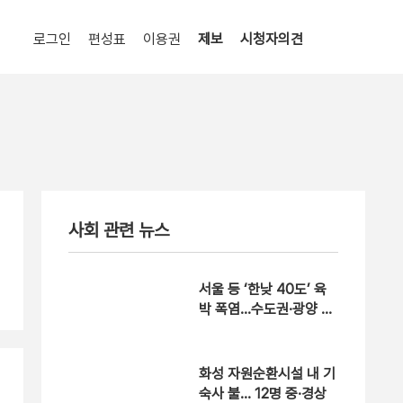
로그인
편성표
이용권
제보
시청자의견
사회 관련 뉴스
서울 등 ‘한낮 40도’ 육
박 폭염…수도권·광양 폭
염중대경보
화성 자원순환시설 내 기
숙사 불… 12명 중·경상