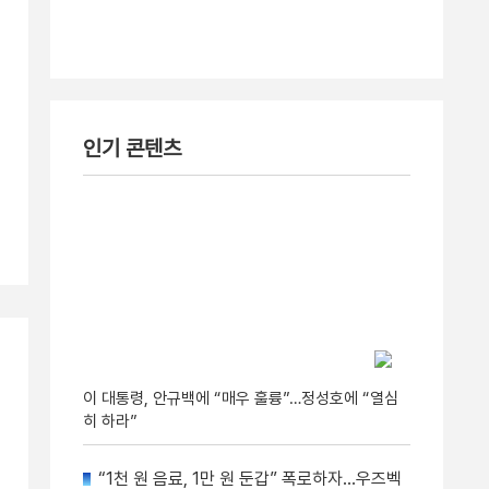
인기 콘텐츠
이 대통령, 안규백에 “매우 훌륭”…정성호에 “열심
히 하라”
“1천 원 음료, 1만 원 둔갑” 폭로하자…우즈벡