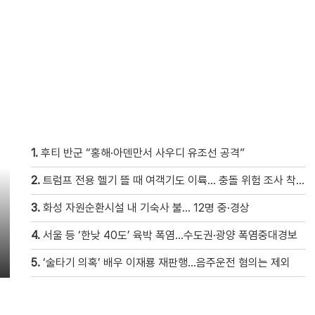
1.
후티 반군 “홍해·아덴만서 사우디 유조선 공격”
2.
트럼프 전용 헬기 뜰 때 여객기도 이륙… 충돌 위험 조사 착수
3.
화성 자원순환시설 내 기숙사 불… 12명 중·경상
4.
서울 등 ‘한낮 40도’ 육박 폭염…수도권·광양 폭염중대경보
5.
‘술타기 의혹’ 배우 이재룡 재판행…음주운전 혐의는 제외