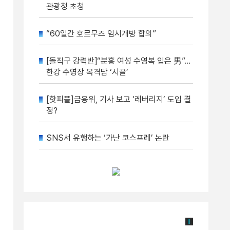
관광청 초청
“60일간 호르무즈 임시개방 합의”
[돌직구 강력반]“분홍 여성 수영복 입은 男”…
한강 수영장 목격담 ‘시끌’
[핫피플]금융위, 기사 보고 ‘레버리지’ 도입 결
정?
SNS서 유행하는 ‘가난 코스프레’ 논란