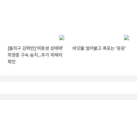
[돌직구 강력반]‘여중생 성매매’
바닷물 얼어붙고 폭포는 ‘꽁꽁’
최영중 구속 송치…추가 피해자
확인