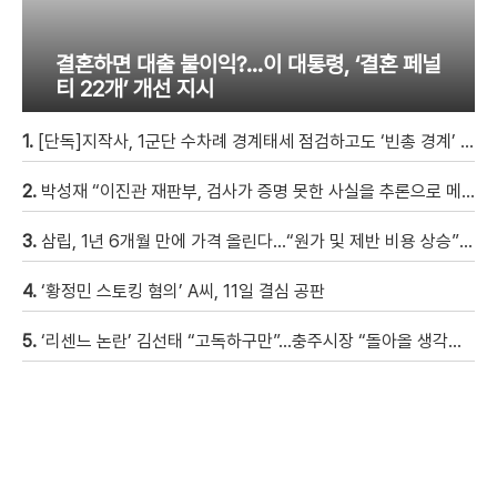
결혼하면 대출 불이익?…이 대통령, ‘결혼 페널
티 22개’ 개선 지시
1.
[단독]지작사, 1군단 수차례 경계태세 점검하고도 ‘빈총 경계’ 몰랐다
2.
박성재 “이진관 재판부, 검사가 증명 못한 사실을 추론으로 메꿔” [현장영상]
3.
삼립, 1년 6개월 만에 가격 올린다…“원가 및 제반 비용 상승” [자막뉴스]
4.
‘황정민 스토킹 혐의’ A씨, 11일 결심 공판
5.
‘리센느 논란’ 김선태 “고독하구만”…충주시장 “돌아올 생각은?”