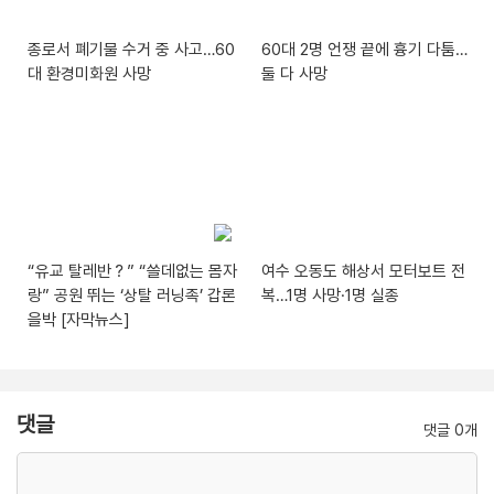
종로서 폐기물 수거 중 사고…60
60대 2명 언쟁 끝에 흉기 다툼…
대 환경미화원 사망
둘 다 사망
“유교 탈레반？” “쓸데없는 몸자
여수 오동도 해상서 모터보트 전
랑” 공원 뛰는 ‘상탈 러닝족’ 갑론
복…1명 사망·1명 실종
을박 [자막뉴스]
댓글
댓글 0개