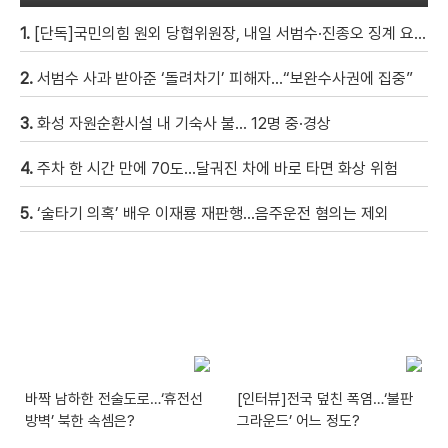
1.
[단독]국민의힘 원외 당협위원장, 내일 서범수·진종오 징계 요청 제소서 제출
2.
서범수 사과 받아준 ‘돌려차기’ 피해자…“보완수사권에 집중”
3.
화성 자원순환시설 내 기숙사 불… 12명 중·경상
4.
주차 한 시간 만에 70도…달궈진 차에 바로 타면 화상 위험
5.
‘술타기 의혹’ 배우 이재룡 재판행…음주운전 혐의는 제외
바짝 남하한 전술도로…‘휴전선
[인터뷰]전국 덮친 폭염…‘불판
방벽’ 북한 속셈은?
그라운드’ 어느 정도?