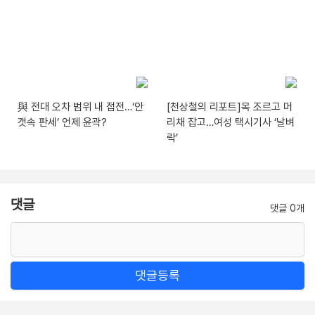
與 전대 오차 범위 내 접전…‘안
[천상철의 리포트]목 조르고 머
갯속 판세’ 언제 윤곽?
리채 잡고…여성 택시기사 ‘날벼
락’
댓글
댓글 0개
댓글등록