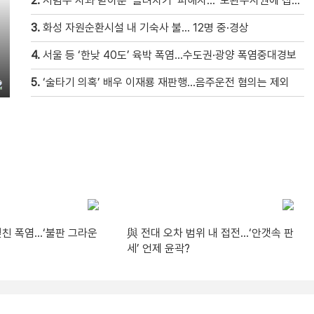
2.
서범수 사과 받아준 ‘돌려차기’ 피해자…“보완수사권에 집중”
3.
화성 자원순환시설 내 기숙사 불… 12명 중·경상
4.
서울 등 ‘한낮 40도’ 육박 폭염…수도권·광양 폭염중대경보
5.
‘술타기 의혹’ 배우 이재룡 재판행…음주운전 혐의는 제외
덮친 폭염…‘불판 그라운
與 전대 오차 범위 내 접전…‘안갯속 판
세’ 언제 윤곽?