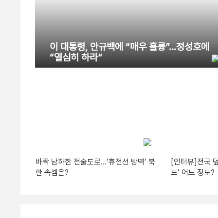
이 대통령, 안규백에 “매우 훌륭”…정성호에
“열심히 하라”
바짝 남하한 전술도로…‘휴전선 방벽’ 북
[인터뷰]전국 
한 속셈은?
드’ 어느 정도?