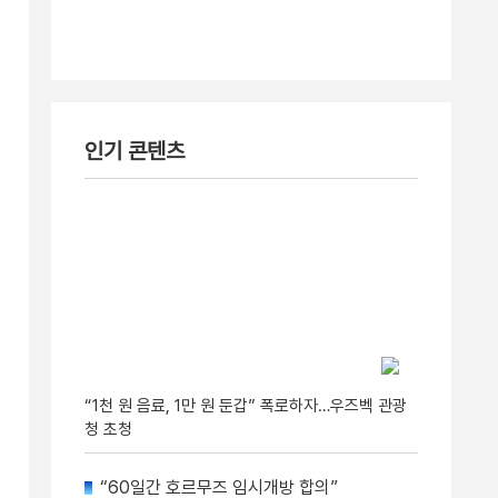
인기 콘텐츠
“1천 원 음료, 1만 원 둔갑” 폭로하자…우즈벡 관광
청 초청
“60일간 호르무즈 임시개방 합의”