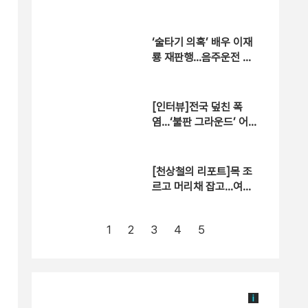
‘술타기 의혹’ 배우 이재
룡 재판행…음주운전 혐
의는 제외
[인터뷰]전국 덮친 폭
염…‘불판 그라운드’ 어느
정도?
[천상철의 리포트]목 조
르고 머리채 잡고…여성
택시기사 ‘날벼락’
1
2
3
4
5