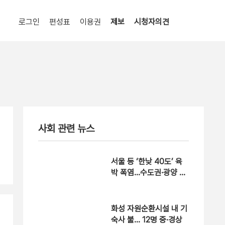
로그인
편성표
이용권
제보
시청자의견
사회 관련 뉴스
서울 등 ‘한낮 40도’ 육
박 폭염…수도권·광양 폭
염중대경보
화성 자원순환시설 내 기
숙사 불… 12명 중·경상