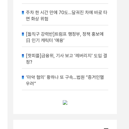
주차 한 시간 만에 70도…달궈진 차에 바로 타
면 화상 위험
[돌직구 강력반]트럼프 행정부, 정책 홍보에
日 인기 캐릭터 ‘애용’
[핫피플]금융위, 기사 보고 ‘레버리지’ 도입 결
정?
‘마약 혐의’ 황하나 또 구속…법원 “증거인멸
우려”