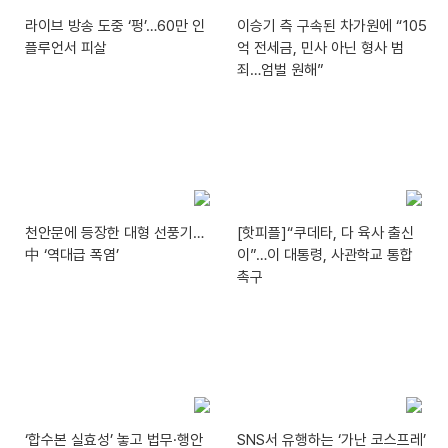
라이브 방송 도중 ‘펑’…60만 인
이승기 측 구속된 차가원에 “105
플루언서 피살
억 전세금, 민사 아닌 형사 범
죄…엄벌 원해”
천안문에 등장한 대형 선풍기…
[핫피플]“쿠데타, 다 육사 출신
中 ‘역대급 폭염’
이”…이 대통령, 사관학교 통합
촉구
‘합수본 실효성’ 놓고 법무·행안
SNS서 유행하는 ‘가난 코스프레’