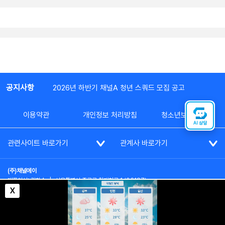
공지사항
2026년 하반기 채널A 청년 스쿼드 모집 공고
이용약관
개인정보 처리방침
청소년보호정책
AI 상담
관련사이트 바로가기
관계사 바로가기
(주)채널에이
대표이사: 김차수
|
서울특별시 종로구 청계천로 1 (03187)
부가통신사업신고: 022357호
|
사업자등록번호: 101-86-62787
X
대표전화: (02)2020-3114
|
시청자상담실: (02)2020-3100
통신판매업신고: 제2012-서울종로-0195호
COPYRIGHT(c) SINCE 2023,
CHANNEL A
ALL RIGHTS RESERVED.