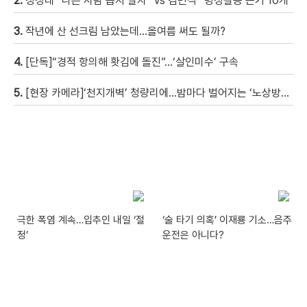
2.
정청래 “나쁜 사람 뽑지 말자” vs 김민석 “명청갈등 근거 10개”
3.
작년에 산 선크림 남았는데…올여름 써도 될까?
4.
[단독]“경적 항의해 홧김에 돌진”…‘살인미수’ 구속
5.
[현장 카메라]‘천지개벽’ 청량리에…밤마다 벌어지는 ‘노상방뇨 전쟁’
극한 폭염 계속…입추인 내일 ‘절
‘술 타기 의혹’ 이재룡 기소…음주
정’
운전은 아니다?