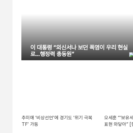
이 대통령 “외신서나 보던 폭염이 우리 현실
로…행정력 총동원”
추미애 ‘비상선언’에 경기도 ‘위기 극복
오세훈 “‘보유세
TF’ 가동
표현 와닿아” 