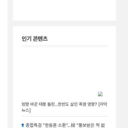
인기 콘텐츠
방향 바꾼 태풍 돌핀…한반도 살인 폭염 영향? [자막
뉴스]
종합특검 “한동훈 소환”…韓 “통보받은 적 없