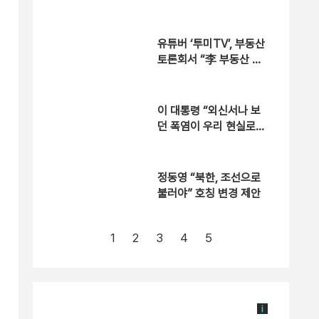
닿아” [현장영상]
유튜버 ‘투미TV’, 부동산
토론회서 “李 부동산 정
책 낙제점” [현장영상]
이 대통령 “외신서나 보
던 폭염이 우리 현실로…
행정력 총동원”
정동영 “북한, 조선으로
불러야” 호칭 변경 제안
1
2
3
4
5