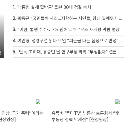
1.
‘대통령 살해 협박글’ 올린 30대 검찰 송치
2.
곽종근 “국민들께 사죄…저항하는 시민들, 양심 일깨우기 시작” [현장영상]
3.
“이란, 통행 수수료 7% 원해”…호르무즈 재개방 막판 협상
4.
여인형, 성경구절 읽다 오열 “피눈물 나는 심정으로 반성” [현장영상]
5.
[단독]고려대, 유승민 딸 연구부정 의혹 “부정없다” 결론
 인상, 국가 폭력’ 이라는
유튜버 ‘투미TV’, 부동산 토론회서 “李
[현장영상]
부동산 정책 낙제점” [현장영상]