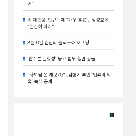
어”
이 대통령, 안규백에 “매우 훌륭”…정성호에
“열심히 하라”
8월 6일 김진의 돌직구쇼 오프닝
‘합수본 실효성’ 놓고 법무·행안 충돌
“사모님 쓴 게 270”…김병기 부인 ‘업추비 의
혹’ 녹취 공개