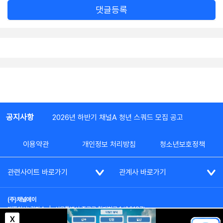
댓글등록
공지사항
2026년 하반기 채널A 청년 스쿼드 모집 공고
이용약관
개인정보 처리방침
청소년보호정책
관련사이트 바로가기
관계사 바로가기
(주)채널에이
대표이사: 김차수
|
서울특별시 종로구 청계천로 1 (03187)
부가통신사업신고: 022357호
|
사업자등록번호: 101-86-62787
X