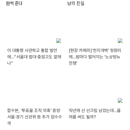
이 대통령 사관학교 통합 발언
[현장 카메라]‘천지개벽’ 청량리
에…“서울대 법대·충암고도 없애
에…밤마다 벌어지는 ‘노상방뇨
나”
전쟁’
합수본, ‘투표율 조작 의혹’ 중앙·
작년에 산 선크림 남았는데…올
서울·경기 선관위 등 추가 압수수
여름 써도 될까?
색