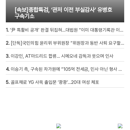
[속보]종합특검, ‘관저 이전 부실감사’ 유병호
구속기소
1.
‘尹 특활비 공개’ 판결 뒤집혀…대법원 “이미 대통령기록관 이관”
2.
[단독]국민의힘 윤리위 부위원장 “위원장과 동반 사퇴 요구할 것”
3.
이강인, AT마드리드 합류… 시메오네 감독과 웃으며 인사
4.
이승기 측, 구속된 차가원에 “105억 전세금, 민사 아닌 형사 범죄…엄벌 원해” [자막뉴스]
5.
골프채로 YG 사옥 출입문 ‘쾅쾅’…20대 여성 체포