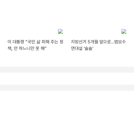
이 대통령 “국민 삶 피해 주는 정
지방선거 5개월 앞으로…범보수
책, 안 하느니만 못 해”
연대설 ‘솔솔’