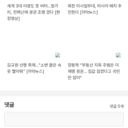
세계 3대 야경도 못 버텨…헝가
북한 미사일부대, 러시아 배치 추
리, 전력난에 경관 조명 껐다 [현
진한다 [자막뉴스]
장영상]
김규원 선행 화제…“소변 묻은 속
장동혁 “부동산 지옥 주범은 이
옷 빨아줘” [자막뉴스]
재명 정권… 집값 잡겠다고 국민
만 잡아“
댓글
댓글 0개