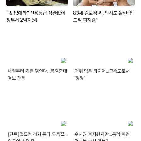
내일부터 기온 꺾인다…폭염중대
더위 먹은 타이어…고속도로서
경보 해제
‘펑펑’
[단독]월드컵 경기 틈타 도둑질…
수사권 폐지됐지만…특검 파견