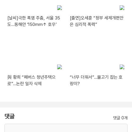
[날씨]극한 폭염 주춤, 서울 35
[출연]오세훈 “정부 세제개편안
도…동해안 ‘150mm↑ 호우’
은 심리적 폭력”
與 황희 “폐버스 청년주택으
“너무 더워서”…물고기 잡는 호
로”…논란 일자 삭제
랑이?
댓글
댓글 0개