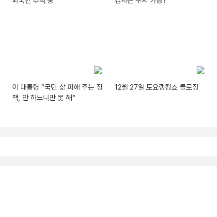
외국인 추적 중
검사는 수사 가능?
이 대통령 “국민 삶 피해 주는 정
12월 27일 토요랭킹쇼 클로징
책, 안 하느니만 못 해”