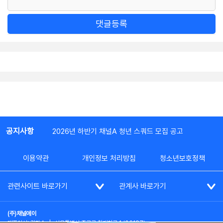
댓글등록
공지사항
2026년 하반기 채널A 청년 스쿼드 모집 공고
이용약관
개인정보 처리방침
청소년보호정책
관련사이트 바로가기
관계사 바로가기
(주)채널에이
대표이사: 김차수
|
서울특별시 종로구 청계천로 1 (03187)