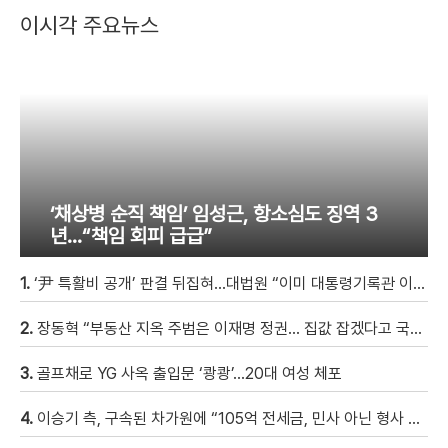
이시각 주요뉴스
‘채상병 순직 책임’ 임성근, 항소심도 징역 3
년…“책임 회피 급급”
1.
‘尹 특활비 공개’ 판결 뒤집혀…대법원 “이미 대통령기록관 이관”
2.
장동혁 “부동산 지옥 주범은 이재명 정권… 집값 잡겠다고 국민만 잡아”
3.
골프채로 YG 사옥 출입문 ‘쾅쾅’…20대 여성 체포
4.
이승기 측, 구속된 차가원에 “105억 전세금, 민사 아닌 형사 범죄…엄벌 원해” [자막뉴스]