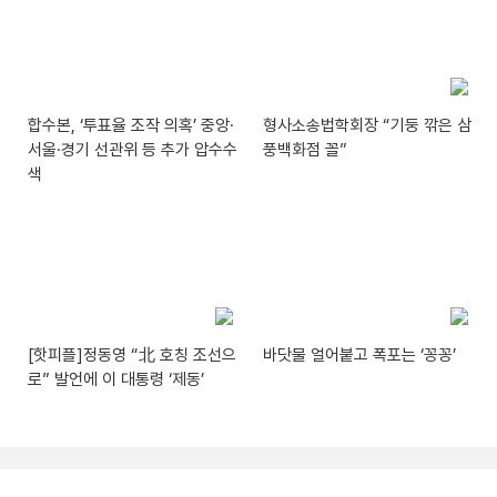
합수본, ‘투표율 조작 의혹’ 중앙·
형사소송법학회장 “기둥 깎은 삼
서울·경기 선관위 등 추가 압수수
풍백화점 꼴”
색
[핫피플]정동영 “北 호칭 조선으
바닷물 얼어붙고 폭포는 ‘꽁꽁’
로” 발언에 이 대통령 ‘제동’