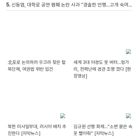
5.
신동엽, 대학로 공연 폄훼 논란 사과 “경솔한 언행…고개 숙여 사과”
北포로 논의하러 우크라 찾은 탈
세계 3대 야경도 못 버텨…헝가
북단체, 여권법 위반 입건
리, 전력난에 경관 조명 껐다 [현
장영상]
북한 미사일부대, 러시아 배치 추
김규원 선행 화제…“소변 묻은 속
진한다 [자막뉴스]
옷 빨아줘” [자막뉴스]