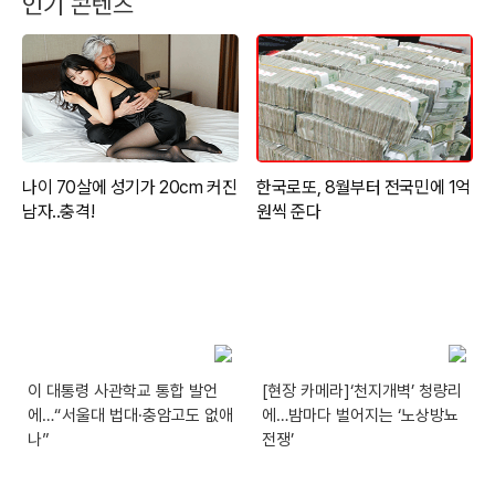
인기 콘텐츠
이 대통령 사관학교 통합 발언
[현장 카메라]‘천지개벽’ 청량리
에…“서울대 법대·충암고도 없애
에…밤마다 벌어지는 ‘노상방뇨
나”
전쟁’