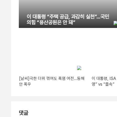
이 대통령 “주택 공급, 과감히 실천”…국민
의힘 “용산공원은 안 돼”
[날씨]극한 더위 꺾여도 폭염 여전…동해
이 대통령, IS
안 폭우
영” vs “졸속”
댓글