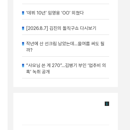
‘데뷔 10년’ 임영웅 ‘OO’ 외쳤다
[2026.8.7] 김진의 돌직구쇼 다시보기
작년에 산 선크림 남았는데…올여름 써도 될
까?
“사모님 쓴 게 270”…김병기 부인 ‘업추비 의
혹’ 녹취 공개