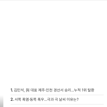
1.
김민석, 與 대표 제주·인천 경선서 승리…누적 1위 탈환
2.
서쪽 폭염·동쪽 폭우…극과 극 날씨 이유는?