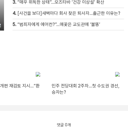
3.
“매우 위독한 상태”…모즈타바 ‘건강 이상설’ 확산
4.
[사건을 보다]새벽마다 회사 찾은 퇴사자…출근한 이유는?
5.
“범죄자에게 에어컨?”…애꿎은 교도관에 ‘불똥’
A 개편 재검토 지시…“환
민주 전당대회 2주차…첫 수도권 경선,
승자는?
댓글 0개