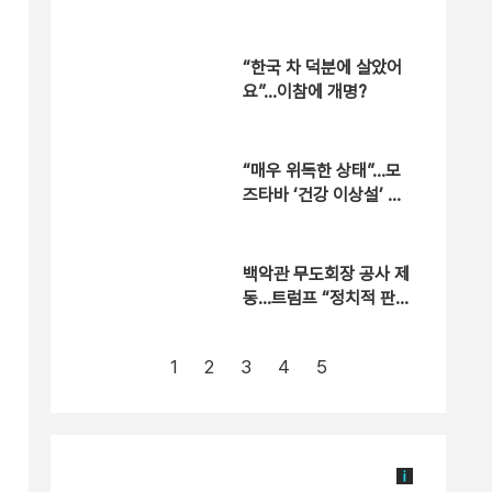
해
“한국 차 덕분에 살았어
요”…이참에 개명?
“매우 위독한 상태”…모
즈타바 ‘건강 이상설’ 확
산
백악관 무도회장 공사 제
동…트럼프 “정치적 판
결”
1
2
3
4
5