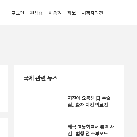
로그인
편성표
이용권
제보
시청자의견
국제 관련 뉴스
지진에 요동친 日 수술
실…환자 지킨 의료진
태국 고등학교서 총격 사
건…범행 전 조부모도 살