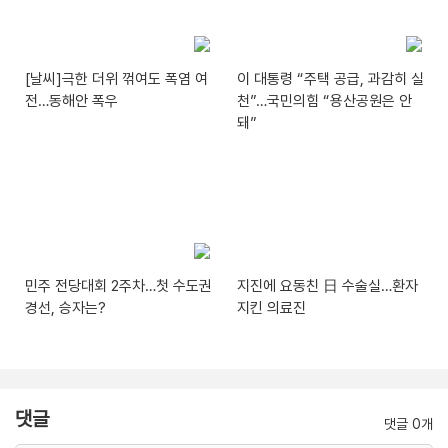
[날씨]극한 더위 꺾여도 폭염 여
이 대통령 “주택 공급, 과감히 실
전…동해안 폭우
천”…국민의힘 “용산공원은 안
돼”
민주 전당대회 2주차…첫 수도권
지진에 요동친 日 수술실…환자
경선, 승자는?
지킨 의료진
댓글
댓글 0개