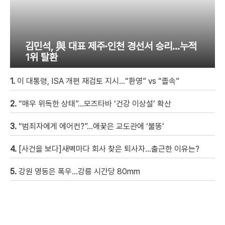
김민석, 與 대표 제주·인천 경선서 승리…누적
1위 탈환
1.
이 대통령, ISA 개편 재검토 지시…“환영” vs “졸속”
2.
“매우 위독한 상태”…모즈타바 ‘건강 이상설’ 확산
3.
“범죄자에게 에어컨?”…애꿎은 교도관에 ‘불똥’
4.
[사건을 보다]새벽마다 회사 찾은 퇴사자…출근한 이유는?
5.
강원 영동은 폭우…강릉 시간당 80mm