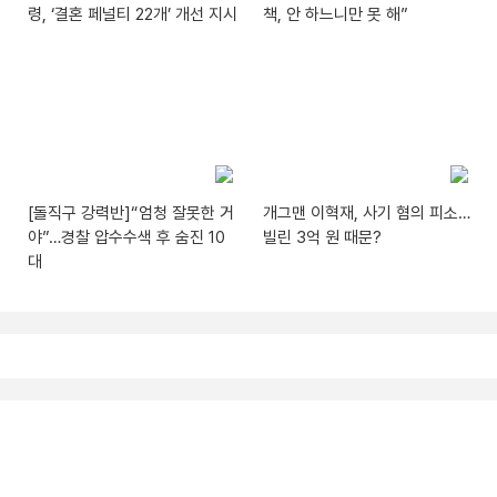
령, ‘결혼 페널티 22개’ 개선 지시
책, 안 하느니만 못 해”
[돌직구 강력반]“엄청 잘못한 거
개그맨 이혁재, 사기 혐의 피소…
야”…경찰 압수수색 후 숨진 10
빌린 3억 원 때문?
대