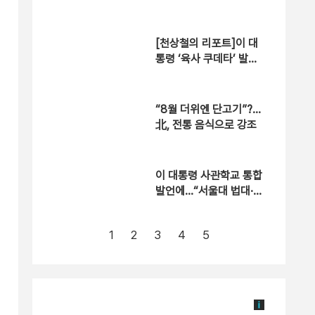
경연대회 개최
[천상철의 리포트]이 대
통령 ‘육사 쿠데타’ 발언
에…“서울대 법대·충암고
도 없애라”
“8월 더위엔 단고기”?…
北, 전통 음식으로 강조
이 대통령 사관학교 통합
발언에…“서울대 법대·충
암고도 없애나”
1
2
3
4
5