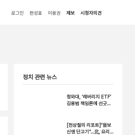
로그인
편성표
이용권
제보
시청자의견
정치 관련 뉴스
청와대, ‘레버리지 ETF’
김용범 책임론에 선긋기,
왜?
[천상철의 리포트]“몸보
신엔 단고기”…北, 요리