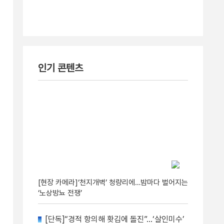
인기 콘텐츠
[현장 카메라]‘천지개벽’ 청량리에…밤마다 벌어지는
‘노상방뇨 전쟁’
[단독]“경적 항의해 홧김에 돌진”…‘살인미수’