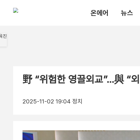
온에어
뉴스
野 “위험한 영끌외교”…與 “
2025-11-02 19:04
정치