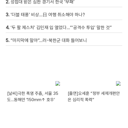
2.
성접대 받은 심판 경기서 한국 ‘무패’
3.
‘더블 태풍’ 비상…日 여행 취소해야 하나?
4.
‘두 팔 제스처’ 김민재 입 열었다…“‘공격수 투입’ 말한 것”
5.
“마지막에 말야”…러-북한군 대화 들어보니
[날씨]극한 폭염 주춤, 서울 35
[출연]오세훈 “정부 세제개편안
도…동해안 ‘150mm↑ 호우’
은 심리적 폭력”