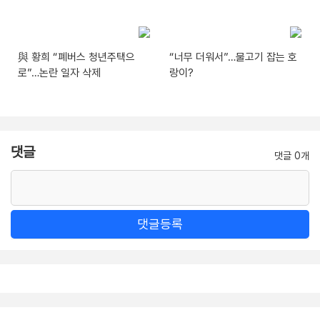
與 황희 “폐버스 청년주택으
“너무 더워서”…물고기 잡는 호
로”…논란 일자 삭제
랑이?
댓글
댓글 0개
댓글등록