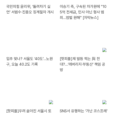
국민의힘 윤리위, ‘돌려차기 실
이승기 측, 구속된 차가원에 “10
언’ 서범수·진종오 징계절차 개시
5억 전세금, 민사 아닌 형사 범
죄…엄벌 원해” [자막뉴스]
입추 맞나? 서울도 ‘40도’…노원
[핫피플]제 발등 찍는 與 전
구, 오늘 40.2도 기록
대?…‘레버리지·부동산’ 책임 공
방
[핫피플]우려 쏟아진 서울시 토
SNS서 유행하는 ‘가난 코스프레’