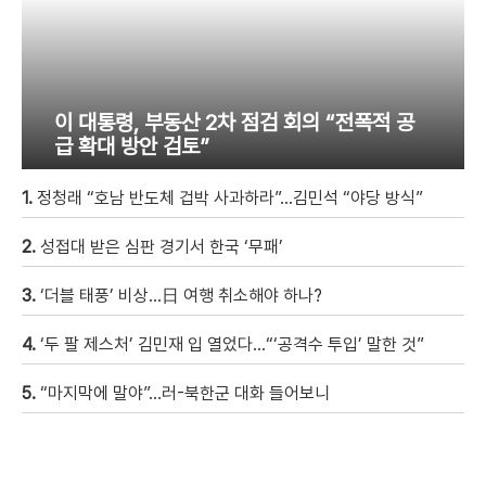
이 대통령, 부동산 2차 점검 회의 “전폭적 공
급 확대 방안 검토”
1.
정청래 “호남 반도체 겁박 사과하라”…김민석 “야당 방식”
2.
성접대 받은 심판 경기서 한국 ‘무패’
3.
‘더블 태풍’ 비상…日 여행 취소해야 하나?
4.
‘두 팔 제스처’ 김민재 입 열었다…“‘공격수 투입’ 말한 것”
5.
“마지막에 말야”…러-북한군 대화 들어보니