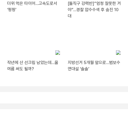
더위 먹은 타이어…고속도로서
[돌직구 강력반]“엄청 잘못한 거
‘펑펑’
야”…경찰 압수수색 후 숨진 10
대
작년에 산 선크림 남았는데…올
지방선거 5개월 앞으로…범보수
여름 써도 될까?
연대설 ‘솔솔’