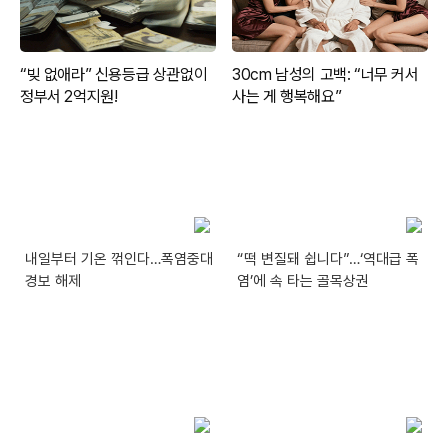
내일부터 기온 꺾인다…폭염중대
“떡 변질돼 쉽니다”…‘역대급 폭
경보 해제
염’에 속 타는 골목상권