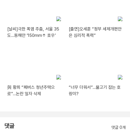
[날씨]극한 폭염 주춤, 서울 35
[출연]오세훈 “정부 세제개편안
도…동해안 ‘150mm↑ 호우’
은 심리적 폭력”
與 황희 “폐버스 청년주택으
“너무 더워서”…물고기 잡는 호
로”…논란 일자 삭제
랑이?
댓글
댓글 0개