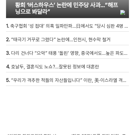
황희 ‘버스하우스’ 논란에 민주당 사과…“해프
닝으로 봐달라”
1.
축구협회 ‘성 접대’ 의혹 일파만파…日에서도 “당시 심판 4명 조사 착수”
2.
“태극기 거꾸로 그렸다” 논란에…인천시, 현수막 철거
3.
다리 건너다 “으악” 태풍 ‘돌핀’ 영향, 중국에서도…높은 파도에 휩쓸려 9세 아이 실종 [현장영상]
4.
호날두, 결혼식도 노쇼?…잘못된 정보에 대혼란
5.
“우리가 격추한 적들의 자산들입니다” 이란, 美·이스라엘 격추 드론 전시회 열어