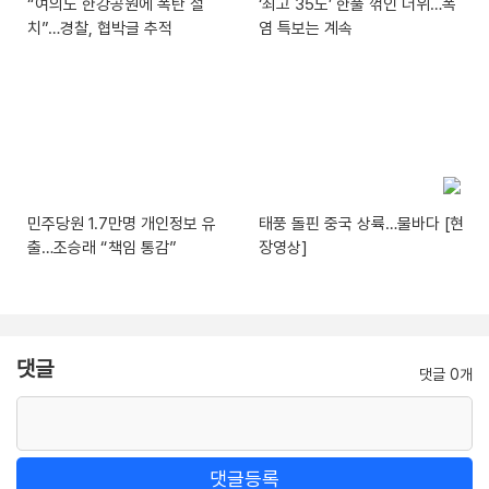
“여의도 한강공원에 폭탄 설
‘최고 35도’ 한풀 꺾인 더위…폭
치”…경찰, 협박글 추적
염 특보는 계속
민주당원 1.7만명 개인정보 유
태풍 돌핀 중국 상륙…물바다 [현
출…조승래 “책임 통감”
장영상]
댓글
댓글 0개
댓글등록