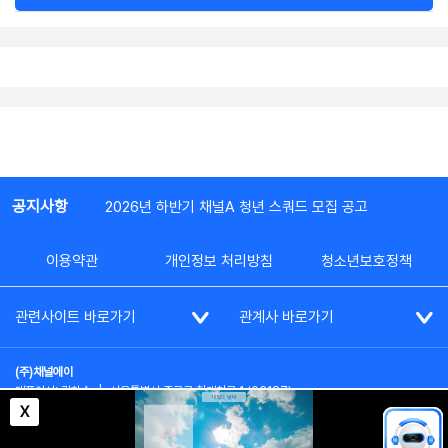
공지사항
2026년 하반기 채널A 청년 스쿼드 모집 공고
이용약관
개인정보 처리방침
청소년보호정책
관련사이트 바로가기
관계사 바로가기
(주)채널에이
대표이사: 김차수
|
서울특별시 종로구 청계천로 1 (03187)
부가통신사업신고: 022357호
|
사업자등록번호: 101-86-62787
X
대표전화: (02)2020-3114
|
시청자상담실: (02)2020-3100
통신판매업신고: 제2012-서울종로-0195호