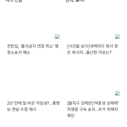
전한길, ‘출국금지 연장 취소’ 행
[사건을 보다]새벽마다 회사 찾
정소송서 패소
은 퇴사자…출근한 이유는?
2년 만에 말 바꾼 이임생?…홍명
[돌직구 강력반]‘여중생 성매매’
보 면담 수첩 제시
최영중 구속 송치…추가 피해자
확인