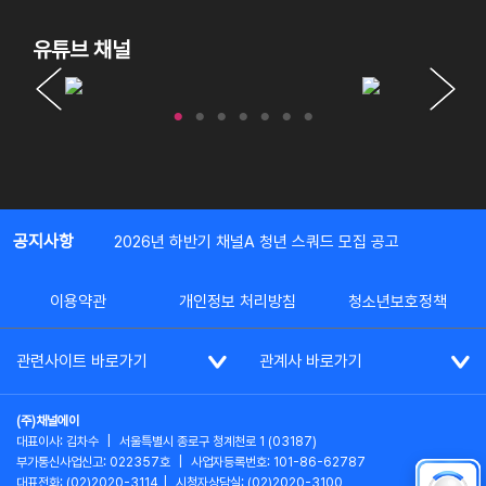
유튜브 채널
공지사항
2026년 하반기 채널A 청년 스쿼드 모집 공고
이용약관
개인정보 처리방침
청소년보호정책
관련사이트 바로가기
관계사 바로가기
(주)채널에이
대표이사: 김차수
|
서울특별시 종로구 청계천로 1 (03187)
부가통신사업신고: 022357호
|
사업자등록번호: 101-86-62787
대표전화: (02)2020-3114
|
시청자상담실: (02)2020-3100