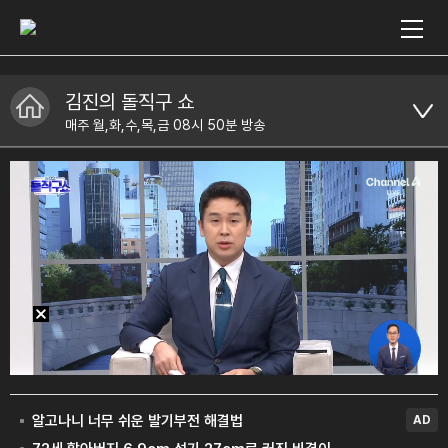
김진의 돌직구 쇼
매주 월,화,수,목,금 08시 50분 방송