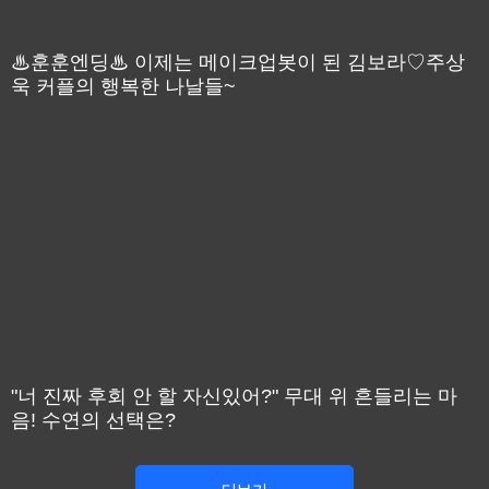
♨훈훈엔딩♨ 이제는 메이크업봇이 된 김보라♡주상
욱 커플의 행복한 나날들~
"너 진짜 후회 안 할 자신있어?" 무대 위 흔들리는 마
음! 수연의 선택은?