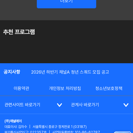
더보기
추천 프로그램
공지사항
2026년 하반기 채널A 청년 스쿼드 모집 공고
이용약관
개인정보 처리방침
청소년보호정책
관련사이트 바로가기
관계사 바로가기
(주)채널에이
대표이사: 김차수
|
서울특별시 종로구 청계천로 1 (03187)
부가통신사업신고: 022357호
|
사업자등록번호: 101-86-62787