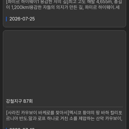
[파미르 하이웨이1 용감한 자의 길]최고 고도 해발 4,655m, 총길
이 1,200km!용감한 자들의 의지가 만든 길, 파미르 하이웨이.세
계의 지붕을 가로지르는 대장정에 도전하는 강철탐험대.민호와 충
원은 척박하고 아찔한 고산 도로를 완주할 수 있을까?#강철지구
2026-07-25
#황충원 #강민호 #파미르 #고산지구에서 가장 놀라운 이야기를
찾아다니는강철탐험대의 어드벤처 다큐멘터리매주 토요일 19시
10분 방송
강철지구 87회
[사라진 카우보이 바케로를 찾아서]멕시코 황야의 땅 바하 칼리포
르니아 반도.말과 로프 하나로 거친 소를 제압하는 산악 카우보이,
바케로!미국 카우보이의 원조, 사라져가는 전설의 바케로를 찾아