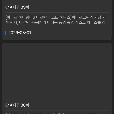
강철지구 89회
[파미르 하이웨이2 바르탕 게스트 하우스]파미르고원의 가장 거
친 험지, 바르탕 계곡!믿기 어려운 풍경 속의 게스트 하우스를 강
철탐험대 민호와 충원이 찾아 나선다.아무나 갈 수 없는 깎아지른
협곡 사이 에메랄드빛 호수 마을이 궁금하다면?
2026-08-01
강철지구 88회