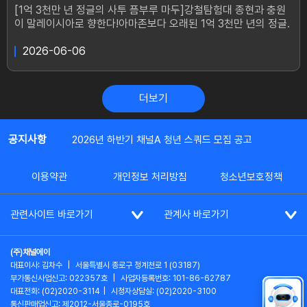
[1억 3천만 년 정글의 사투 픔부루 마두]강철탐험대 종현과 충원
이 말레이시아로 향한다!아마존보다 오래된 1억 3천만 년의 정글.
이곳에 아파트 20층 높이까지 자라는 나무가 있다는데...나무 꼭
대기에서 수만 마리 벌떼와 싸우며 꿀을 채취하는 ‘픔부루 마두’가
2026-06-06
궁금하다면?
더보기
공지사항
2026년 하반기 채널A 청년 스쿼드 모집 공고
이용약관
개인정보 처리방침
청소년보호정책
관련사이트 바로가기
관계사 바로가기
(주)채널에이
대표이사: 김차수
|
서울특별시 종로구 청계천로 1 (03187)
부가통신사업신고: 022357호
|
사업자등록번호: 101-86-62787
대표전화: (02)2020-3114
|
시청자상담실: (02)2020-3100
통신판매업신고: 제2012-서울종로-0195호