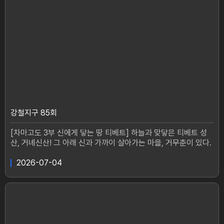
방송
강철지구 85회
[차마고도 3부 신에게 닿는 땅 티베트] 하늘과 맞닿은 티베트 성
산, 거녜신산! 그 아래 신과 가까이 살아가는 마을, 거무춘이 있다.
하늘을 향한 기도가 삶을 지탱하는 순례의 길로 강철탐험대 민호
와 동규가 향한다.차마고도에서 신과 함께 살아가는 사람들의 이
2026-07-04
야기가 궁금하다면?#강철지구 #이동규 #강민호 #강철부대 #차
마고도강철 여행자들의 생존 여행기매주 토요일 19시 10분 방송