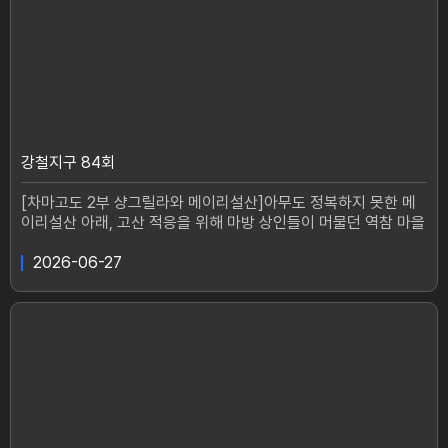
강철지구 84회
[차마고도 2부 샹그릴라와 메이리설산]아무도 정복하지 못한 메
이리설산 아래, 고산 적응을 위해 마방 상인들이 머물던 역참 마을
이 있다.차마고도의 황금이라 불리는 동충하초 철을 맞아 떠들썩
한 현장!천년 발길이 머문 곳, 홍포촌으로 강철탐험대 민호와 동규
2026-06-27
가 향한다.