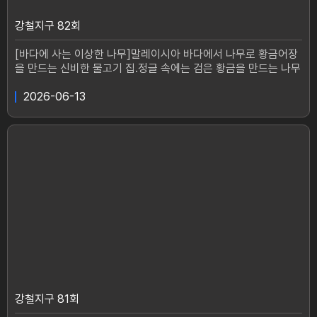
강철지구 82회
[바다에 사는 이상한 나무]말레이시아 바다에서 나무로 황금어장
을 만드는 신비한 물고기 집.정글 속에는 검은 황금을 만드는 나무
도 있다는데...강철탐험대 종현과 충원은 자연이 주는 선물을 찾을
수 있을까?
2026-06-13
강철지구 81회