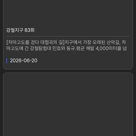
강철지구 83회
[차마고도를 걷다 대협곡의 길]지구에서 가장 오래된 산악길, 차
마고도에 간 강철탐험대 민호와 동규.평균 해발 4,000미터를 넘
나드는 교역로 위, 여전히 그 길을 걷는 마방이 있다.마지막 마방
과 함께 걷는 대협곡 호도협이 궁금하다면?
2026-06-20