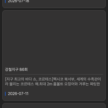
강철탐험대 종현과 어진이 향한다.#강철지구 #이어진 #정종현 #
2026-07-18
멕시코 #바케로지구에서 가장 놀라운 이야기를 찾아다니는강철
탐험대의 어드벤처 다큐멘터리매주 토요일 19시 10분 방송
강철지구 86회
[지구 최고의 바다 쇼, 코르테스]멕시코 북서부, 세계의 수족관이
라 불리는 코르테스 해.최대 2m 훔볼트 오징어와 겨루는 짜릿한
손맛과 하늘을 날아오르는 쥐가오리 떼까지! 지구 최고의 바다 쇼
를 찾아 강철탐험대 종현과 어진이 나선다.#강철지구 #이어진 #
2026-07-11
정종현 #멕시코 #코르테스지구에서 가장 놀라운 이야기를 찾아
다니는강철탐험대의 어드벤처 다큐멘터리매주 토요일 19시 10분