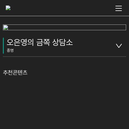
오은영의 금쪽 상담소
종영
추천콘텐츠