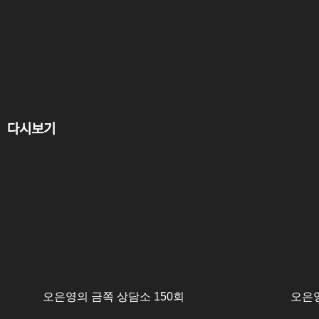
다시보기
오은영의 금쪽 상담소 150회
오은영