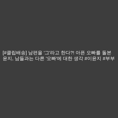
[#클립배송] 남편을 '그'라고 한다?! 아픈 오빠를 돌본
윤지, 남들과는 다른 '오빠'에 대한 생각 #이윤지 #부부