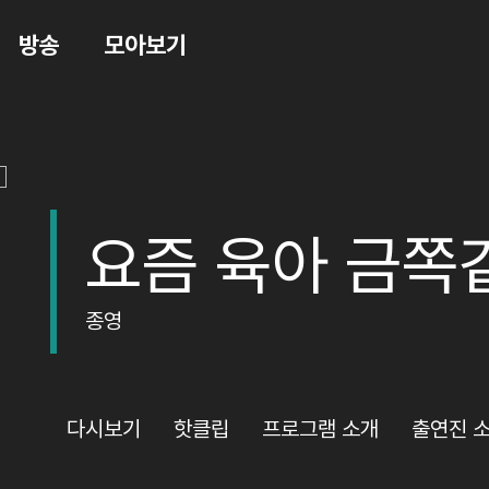
방송
모아보기
요즘 육아 금쪽
종영
다시보기
핫클립
프로그램 소개
출연진 