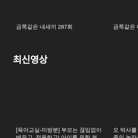
금쪽같은 내새끼 287회
금쪽같은 
최신영상
[육아교실-미방분] 부모는 끊임없이
오 박사를 
배우고, 적용하고! 아이를 위한 부모
족의 놀라