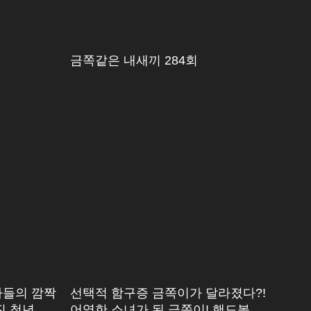
금쪽같은 내새끼 284회
아들의 깜짝
선택적 함구증 금쪽이가 달라졌다?!
진 청년이
어엿한 소녀가 된 금쪽이! 핸드볼 선