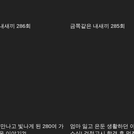
내새끼 286회
금쪽같은 내새끼 285회
만나고 빛나게 된 280여 가
엄마 잃고 은둔 생활하던 
운 이야기?!
소식! 검정고시 합격 후 멋