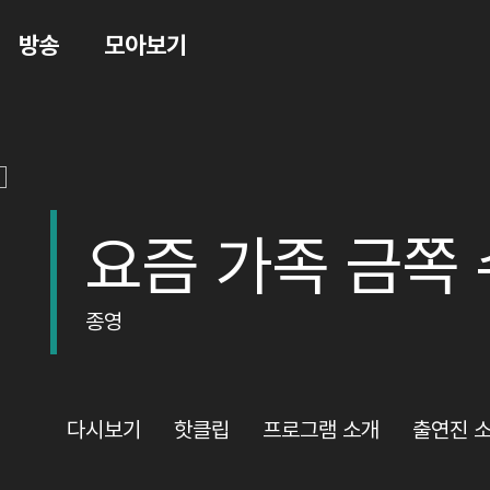
방송
모아보기
요즘 가족 금쪽
종영
다시보기
핫클립
프로그램 소개
출연진 