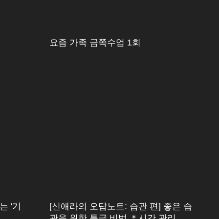
요즘 가족 금쪽수업 1회
는 '기
[신애라의 오답노트: 습관 편] 좋은 습
관을 위한 특급 비법 ＊시간 관리 매