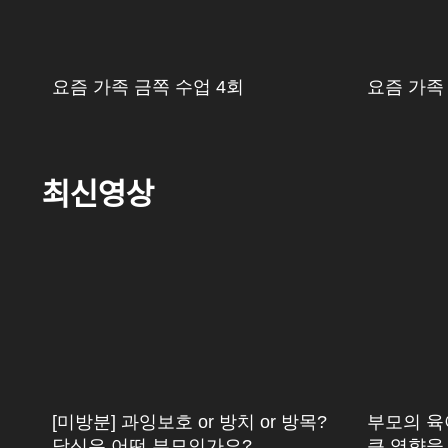
요즘 가족 금쪽 수업 4회
요즘 가족
최신영상
[미방분] 과잉보호 or 방치 or 방목?
부모의 육
당신은 어떤 부모인가요?
큰 영향을